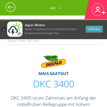
A-Z
Agrar Wetter
Öffnen
Bayer CropScience Deutschland GmbH
Kostenlos bei Google Play
Saatgut / Mais / DKC 3400
MAIS-SAATGUT
DKC 3400
DKC 3400 ist ein Zahnmais am Anfang der
mittelfrühen Reifegruppe mit hohem