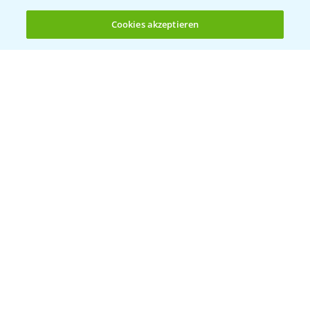
Cookies akzeptieren
Öffnen
Bis zu 4 Produkte vergleichen:
(noch 4)
Vegetables by Bayer
Gemüsesaatgut von
Vegetables Bayer
WEBSITE BESUCHEN