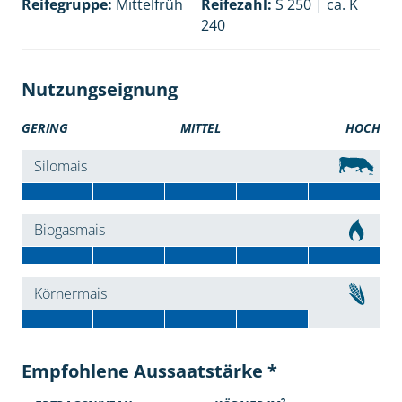
Reifegruppe:
Mittelfrüh
Reifezahl:
S 250 | ca. K
240
Nutzungseignung
GERING
MITTEL
HOCH
Silomais
Biogasmais
Körnermais
Empfohlene Aussaatstärke *
2