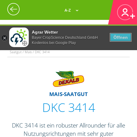
A-Z
Agrar Wetter
Öffnen
Bayer CropScience Deutschland GmbH
Kostenlos bei Google Play
Saatgut / Mais / DKC 3414
MAIS-SAATGUT
DKC 3414
DKC 3414 ist ein robuster Allrounder für alle
Nutzungsrichtungen mit sehr guter