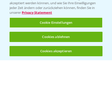
akzeptiert werden können, und wie Sie Ihre Einwilligungen
jeder Zeit ändern oder zurückziehen können, finden Sie in
unserer
Privacy Statement
Cookie Einstellungen
Standortreport Schirnau - DKC 3414 und
4:20
3418 die Meistersorten!
26.11.2024
Cookies ablehnen
Cookies akzeptieren
Öffnen
Bis zu 4 Produkte vergleichen:
(noch 4)
Standortreport Schirnau - DKC 3414 die
2:40
Trockenmasse Starke!
26.11.2024