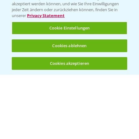
akzeptiert werden können, und wie Sie Ihre Einwilligungen
jeder Zeit ändern oder zurückziehen können, finden Sie in
unserer
Privacy Statement
Standortreport Schirnau - DKC 3414 und
Cookie Einstellungen
4:20
3418 die Meistersorten!
26.11.2024
Cookies ablehnen
Cookies akzeptieren
Öffnen
Bis zu 4 Produkte vergleichen:
(noch 4)
Standortreport Schirnau - DKC 3414 die
2:40
Trockenmasse Starke!
26.11.2024