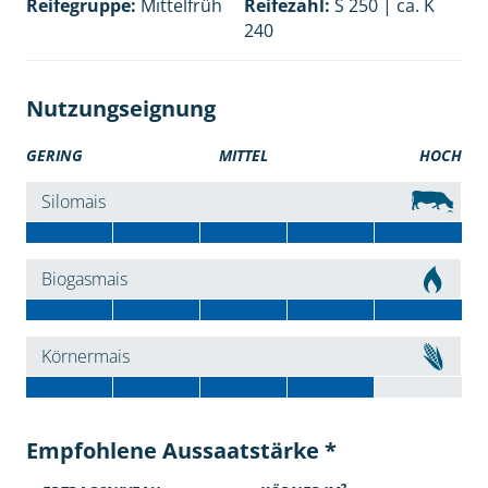
Reifegruppe:
Mittelfrüh
Reifezahl:
S 250 | ca. K
240
Nutzungseignung
GERING
MITTEL
HOCH
Silomais
Biogasmais
Körnermais
Empfohlene Aussaatstärke *
2