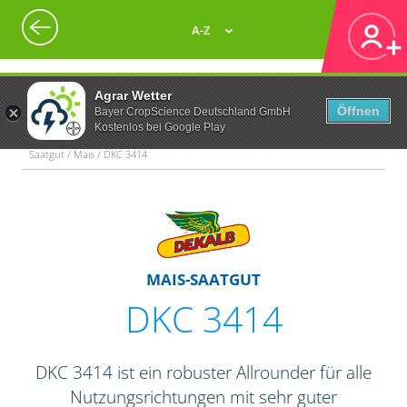
A-Z
Agrar Wetter
Öffnen
Bayer CropScience Deutschland GmbH
Kostenlos bei Google Play
Saatgut / Mais / DKC 3414
MAIS-SAATGUT
DKC 3414
DKC 3414 ist ein robuster Allrounder für alle
Nutzungsrichtungen mit sehr guter