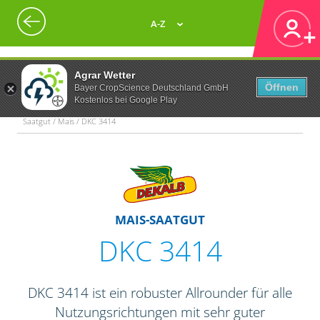
A-Z
Agrar Wetter
Öffnen
Bayer CropScience Deutschland GmbH
Kostenlos bei Google Play
Saatgut / Mais / DKC 3414
MAIS-SAATGUT
DKC 3414
DKC 3414 ist ein robuster Allrounder für alle
Nutzungsrichtungen mit sehr guter