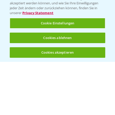
akzeptiert werden können, und wie Sie Ihre Einwilligungen
jeder Zeit ändern oder zurückziehen können, finden Sie in
unserer
Privacy Statement
Cookie Einstellungen
Standortreport Schirnau - DKC 3414 und
4:20
3418 die Meistersorten!
26.11.2024
Cookies ablehnen
Cookies akzeptieren
Öffnen
Bis zu 4 Produkte vergleichen:
(noch 4)
Standortreport Schirnau - DKC 3414 die
2:40
Trockenmasse Starke!
26.11.2024