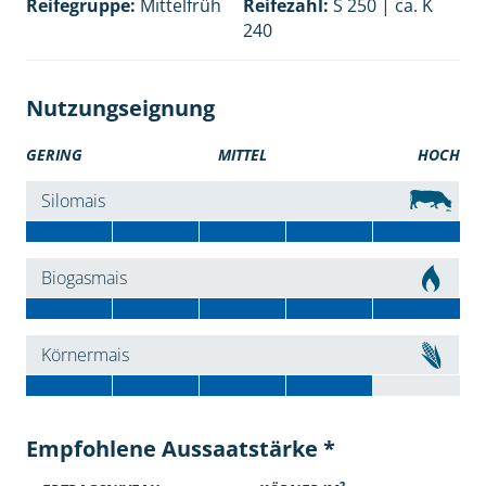
Reifegruppe:
Mittelfrüh
Reifezahl:
S 250 | ca. K
240
Nutzungseignung
GERING
MITTEL
HOCH
Silomais
Biogasmais
Körnermais
Empfohlene Aussaatstärke *
2