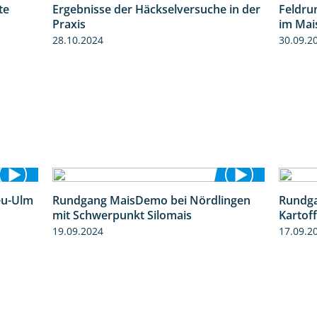
te
Ergebnisse der Häckselversuche in der
Feldru
4:29
5:16
Praxis
im Mai
28.10.2024
30.09.2
eu-Ulm
Rundgang MaisDemo bei Nördlingen
Rundga
4:50
10:51
mit Schwerpunkt Silomais
Kartof
19.09.2024
17.09.2