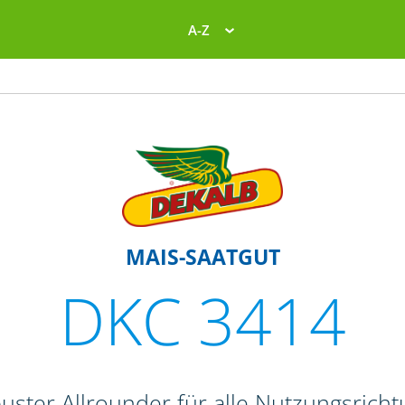
A-Z
MAIS-SAATGUT
DKC 3414
uster Allrounder für alle Nutzungsrich