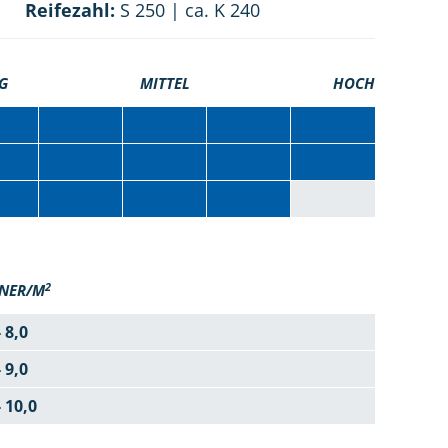
Reifezahl:
S 250 | ca. K 240
G
MITTEL
HOCH
2
NER/M
- 8,0
- 9,0
- 10,0