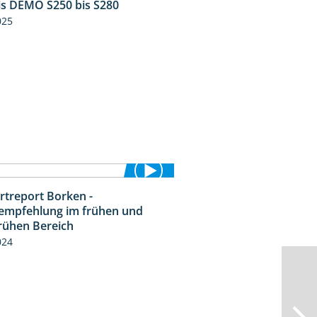
is DEMO S250 bis S280
9:58
025
rtreport Borken -
7:53
empfehlung im frühen und
frühen Bereich
024