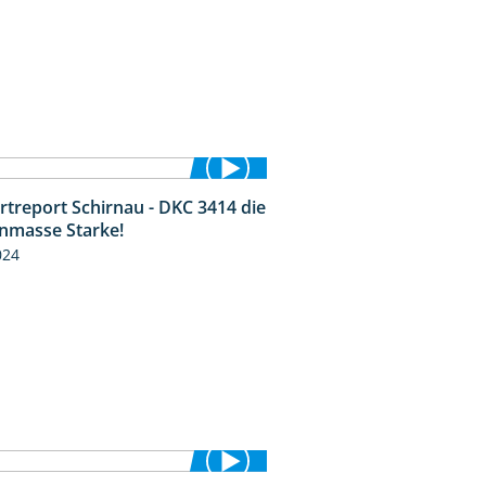
rtreport Schirnau - DKC 3414 die
2:40
nmasse Starke!
024