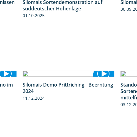
bnissen
Silomais Sortendemonstration auf
Siloma
11:01
7:04
süddeutscher Höhenlage
30.09.2
01.10.2025
mo im
Silomais Demo Prittriching - Beerntung
Stando
9:08
12:28
2024
Sorten
mittel
11.12.2024
03.12.2