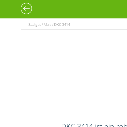
Saatgut / Mais / DKC 3414
DKC 3414 ist ein rob