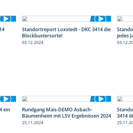
14
Standortreport Loxstedt - DKC 3414 die
Stando
1:23
1:06
Blockbustersorte!
jedes J
03.12.2024
03.12.2
4 ein
Rundgang Mais-DEMO Asbach-
Stando
2:11
8:38
Bäumenheim mit LSV Ergebnissen 2024
3414 d
25.11.2024
25.11.2