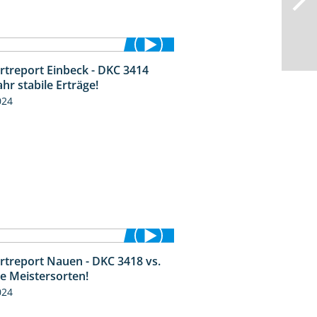
rtreport Einbeck - DKC 3414
1:49
ahr stabile Erträge!
024
rtreport Nauen - DKC 3418 vs.
1:17
ie Meistersorten!
024