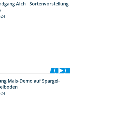
ndgang AIch - Sortenvorstellung
11:24
s
024
ng Mais-Demo auf Spargel-
9:53
felboden
024