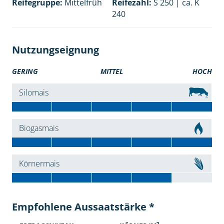
Reifegruppe:
Mittelfrüh
Reifezahl:
S 250 | ca. K
240
Nutzungseignung
GERING
MITTEL
HOCH
Silomais
Biogasmais
Körnermais
Empfohlene Aussaatstärke *
2