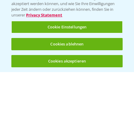
akzeptiert werden können, und wie Sie Ihre Einwilligungen
jeder Zeit ändern oder zurückziehen können, finden Sie in
unserer
Privacy Statement
Cookie Einstellungen
Standortreport Schirnau - DKC 3414 und
4:20
3418 die Meistersorten!
26.11.2024
Cookies ablehnen
Cookies akzeptieren
Öffnen
Bis zu 4 Produkte vergleichen:
(noch 4)
Standortreport Schirnau - DKC 3414 die
2:40
Trockenmasse Starke!
26.11.2024