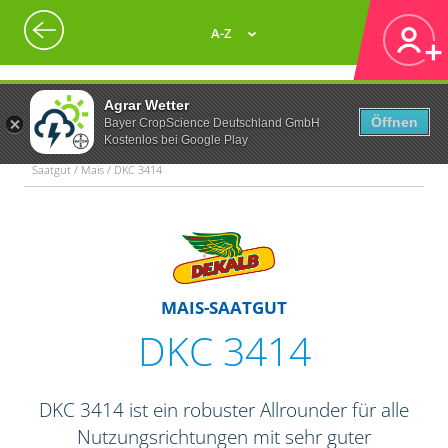
A-Z
Agrar Wetter
Öffnen
Bayer CropScience Deutschland GmbH
Kostenlos bei Google Play
Saatgut / Mais / DKC 3414
MAIS-SAATGUT
DKC 3414
DKC 3414 ist ein robuster Allrounder für alle
Nutzungsrichtungen mit sehr guter