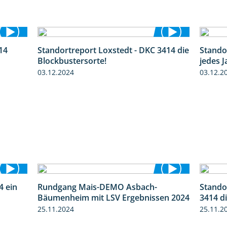
14
Standortreport Loxstedt - DKC 3414 die
Stando
1:23
1:06
Blockbustersorte!
jedes J
03.12.2024
03.12.2
4 ein
Rundgang Mais-DEMO Asbach-
Stando
2:11
8:38
Bäumenheim mit LSV Ergebnissen 2024
3414 d
25.11.2024
25.11.2