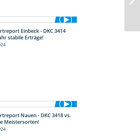
rtreport Einbeck - DKC 3414
1:49
ahr stabile Erträge!
024
rtreport Nauen - DKC 3418 vs.
1:17
ie Meistersorten!
024