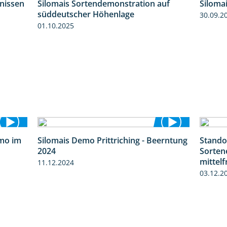
bnissen
Silomais Sortendemonstration auf
Siloma
11:01
7:04
süddeutscher Höhenlage
30.09.2
01.10.2025
mo im
Silomais Demo Prittriching - Beerntung
Stando
9:08
12:28
2024
Sorten
mittel
11.12.2024
03.12.2