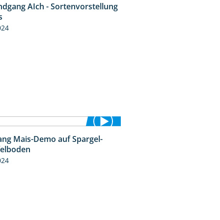
ndgang AIch - Sortenvorstellung
11:24
s
024
ng Mais-Demo auf Spargel-
9:53
felboden
024