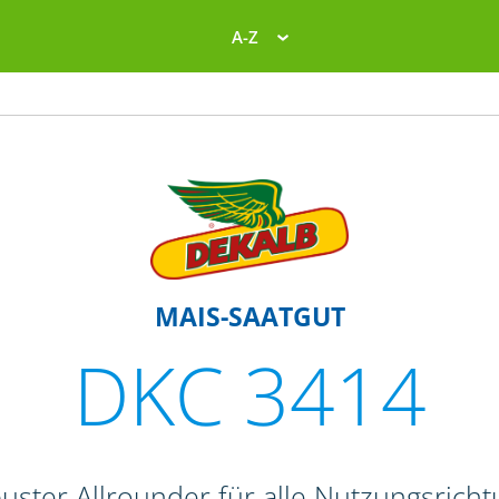
A-Z
MAIS-SAATGUT
DKC 3414
uster Allrounder für alle Nutzungsrich