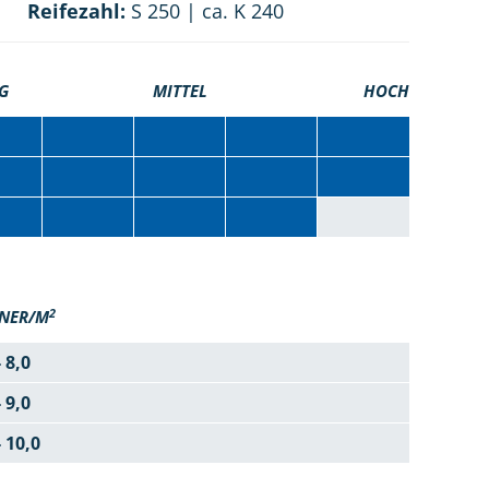
Reifezahl:
S 250 | ca. K 240
G
MITTEL
HOCH
2
NER/M
- 8,0
- 9,0
- 10,0