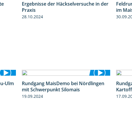
te
Ergebnisse der Häckselversuche in der
Feldru
4:29
5:16
Praxis
im Mai
28.10.2024
30.09.2
eu-Ulm
Rundgang MaisDemo bei Nördlingen
Rundga
4:50
10:51
mit Schwerpunkt Silomais
Kartof
19.09.2024
17.09.2