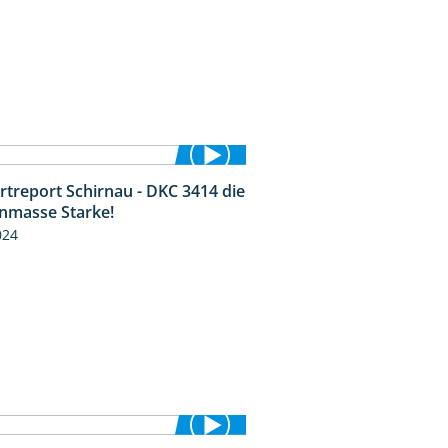
rtreport Schirnau - DKC 3414 die
2:40
nmasse Starke!
024