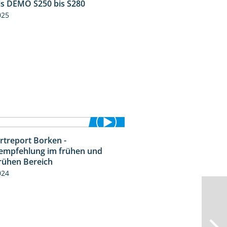
is DEMO S250 bis S280
9:58
025
rtreport Borken -
7:53
empfehlung im frühen und
frühen Bereich
024