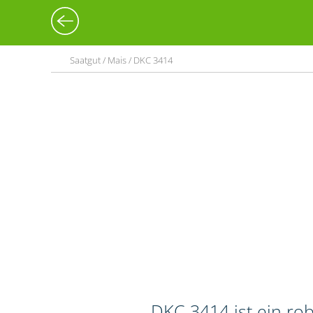
Saatgut / Mais / DKC 3414
DKC 3414 ist ein rob