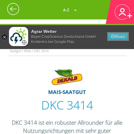
A-Z
Agrar Wetter
Öffnen
Bayer CropScience Deutschland GmbH
Kostenlos bei Google Play
Saatgut / Mais / DKC 3414
MAIS-SAATGUT
DKC 3414
DKC 3414 ist ein robuster Allrounder für alle
Nutzungsrichtungen mit sehr guter