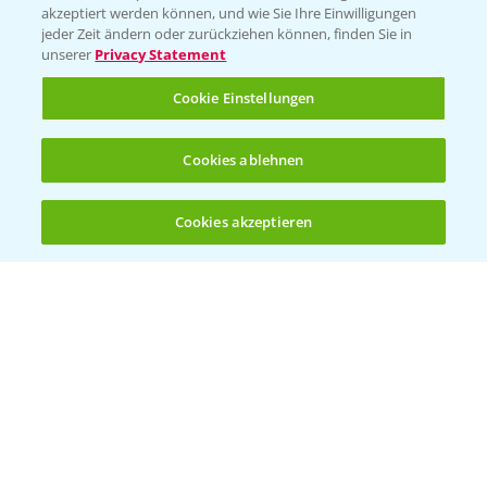
akzeptiert werden können, und wie Sie Ihre Einwilligungen
jeder Zeit ändern oder zurückziehen können, finden Sie in
unserer
Privacy Statement
Cookie Einstellungen
Standortreport Schirnau - DKC 3414 und
4:20
3418 die Meistersorten!
26.11.2024
Cookies ablehnen
Cookies akzeptieren
Öffnen
Bis zu 4 Produkte vergleichen:
(noch 4)
Standortreport Schirnau - DKC 3414 die
2:40
Trockenmasse Starke!
26.11.2024