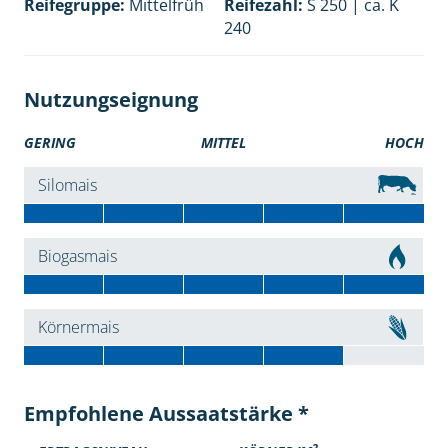
Reifegruppe:
Mittelfrüh
Reifezahl:
S 250 | ca. K
240
Nutzungseignung
GERING
MITTEL
HOCH
Silomais
Biogasmais
Körnermais
Empfohlene Aussaatstärke *
2