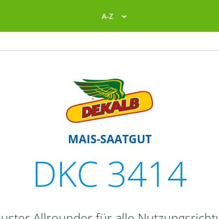
A-Z
MAIS-SAATGUT
DKC 3414
uster Allrounder für alle Nutzungsrich