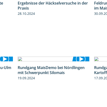
te
Ergebnisse der Häckselversuche in der
Feldru
4:29
5:16
Praxis
im Mai
28.10.2024
30.09.2
eu-Ulm
Rundgang MaisDemo bei Nördlingen
Rundga
4:50
10:51
mit Schwerpunkt Silomais
Kartof
19.09.2024
17.09.2