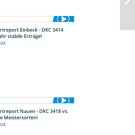
rtreport Einbeck - DKC 3414
1:49
ahr stabile Erträge!
024
rtreport Nauen - DKC 3418 vs.
1:17
ie Meistersorten!
024