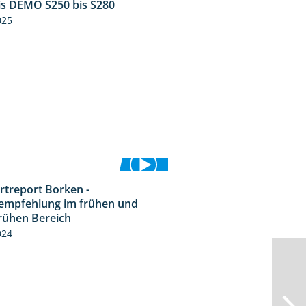
is DEMO S250 bis S280
9:58
025
rtreport Borken -
7:53
empfehlung im frühen und
frühen Bereich
024