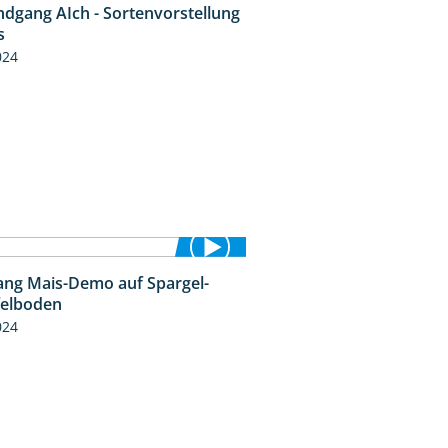
ndgang AIch - Sortenvorstellung
11:24
s
024
ng Mais-Demo auf Spargel-
9:53
felboden
024