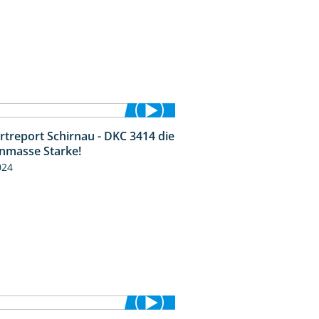
rtreport Schirnau - DKC 3414 die
2:40
nmasse Starke!
024