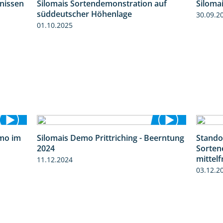
bnissen
Silomais Sortendemonstration auf
Siloma
11:01
7:04
süddeutscher Höhenlage
30.09.2
01.10.2025
mo im
Silomais Demo Prittriching - Beerntung
Stando
9:08
12:28
2024
Sorten
mittel
11.12.2024
03.12.2