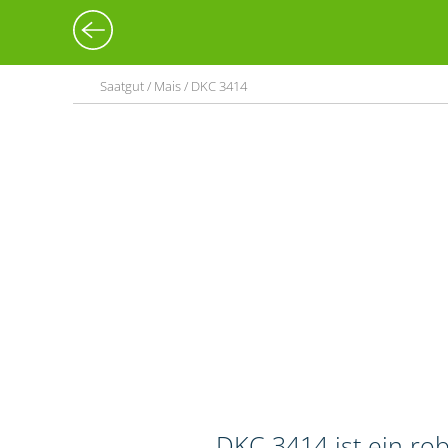
Saatgut / Mais / DKC 3414
DKC 3414 ist ein rob