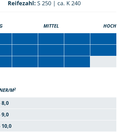
Reifezahl:
S 250 | ca. K 240
G
MITTEL
HOCH
2
NER/M
- 8,0
- 9,0
- 10,0