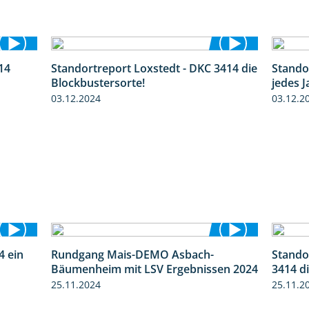
14
Standortreport Loxstedt - DKC 3414 die
Stando
1:23
1:06
Blockbustersorte!
jedes J
03.12.2024
03.12.2
4 ein
Rundgang Mais-DEMO Asbach-
Stando
2:11
8:38
Bäumenheim mit LSV Ergebnissen 2024
3414 d
25.11.2024
25.11.2