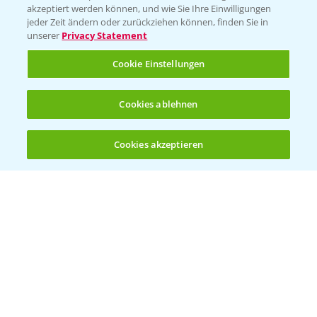
akzeptiert werden können, und wie Sie Ihre Einwilligungen
jeder Zeit ändern oder zurückziehen können, finden Sie in
unserer
Privacy Statement
Standortreport Schirnau - DKC 3414 und
Cookie Einstellungen
4:20
3418 die Meistersorten!
26.11.2024
Cookies ablehnen
Cookies akzeptieren
Öffnen
Bis zu 4 Produkte vergleichen:
(noch 4)
Standortreport Schirnau - DKC 3414 die
2:40
Trockenmasse Starke!
26.11.2024