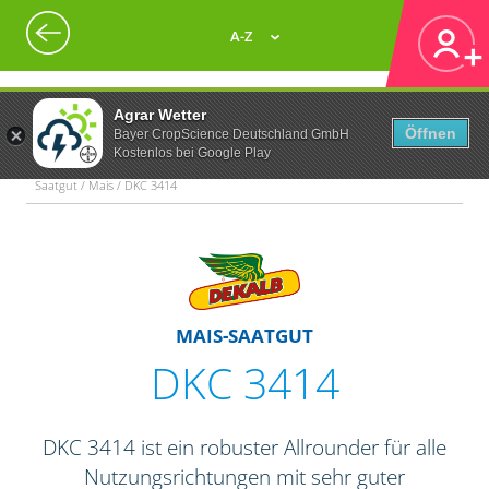
A-Z
Agrar Wetter
Öffnen
Bayer CropScience Deutschland GmbH
Kostenlos bei Google Play
Saatgut / Mais / DKC 3414
MAIS-SAATGUT
DKC 3414
DKC 3414 ist ein robuster Allrounder für alle
Nutzungsrichtungen mit sehr guter