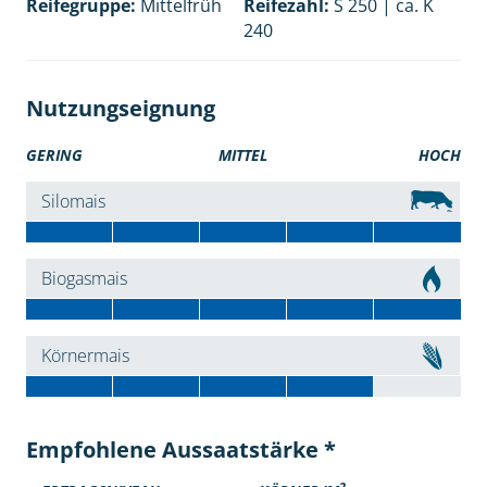
Reifegruppe:
Mittelfrüh
Reifezahl:
S 250 | ca. K
240
Nutzungseignung
GERING
MITTEL
HOCH
Silomais
Biogasmais
Körnermais
Empfohlene Aussaatstärke *
2