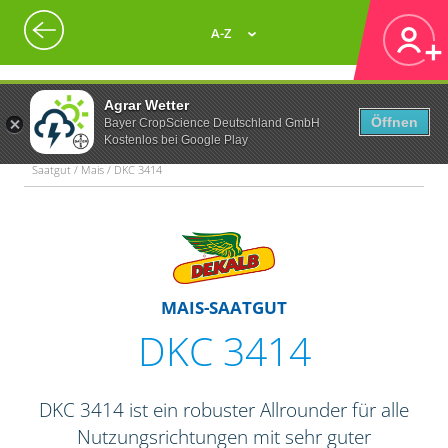
A-Z
Agrar Wetter
Öffnen
Bayer CropScience Deutschland GmbH
Kostenlos bei Google Play
Saatgut / Mais / DKC 3414
MAIS-SAATGUT
DKC 3414
DKC 3414 ist ein robuster Allrounder für alle
Nutzungsrichtungen mit sehr guter