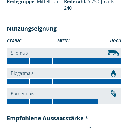
Reifegruppe:
Mittelfrüh
Reifezahl:
S 250 | ca. K
240
Nutzungseignung
GERING
MITTEL
HOCH
Silomais
Biogasmais
Körnermais
Empfohlene Aussaatstärke *
2