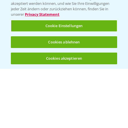
akzeptiert werden können, und wie Sie Ihre Einwilligungen
jeder Zeit ändern oder zurückziehen können, finden Sie in
unserer
Privacy Statement
Cookie Einstellungen
Standortreport Schirnau - DKC 3414 und
4:20
3418 die Meistersorten!
26.11.2024
Cookies ablehnen
Cookies akzeptieren
Öffnen
Bis zu 4 Produkte vergleichen:
(noch 4)
Standortreport Schirnau - DKC 3414 die
2:40
Trockenmasse Starke!
26.11.2024