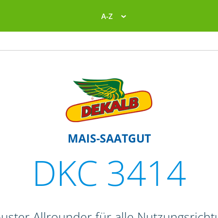
A-Z
MAIS-SAATGUT
DKC 3414
uster Allrounder für alle Nutzungsrich