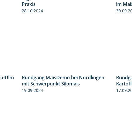
4:29
5:16
Praxis
im Mai
28.10.2024
30.09.2
eu-Ulm
Rundgang MaisDemo bei Nördlingen
Rundga
4:50
10:51
mit Schwerpunkt Silomais
Kartof
19.09.2024
17.09.2