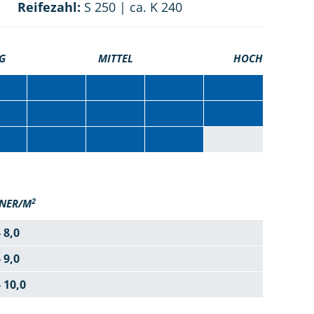
Reifezahl:
S 250 | ca. K 240
G
MITTEL
HOCH
2
NER/M
- 8,0
- 9,0
- 10,0