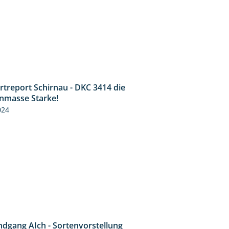
rtreport Schirnau - DKC 3414 die
2:40
nmasse Starke!
024
ndgang AIch - Sortenvorstellung