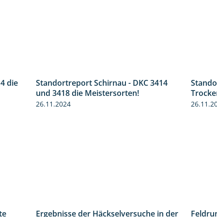
4 die
Standortreport Schirnau - DKC 3414
Stando
1:14
4:20
und 3418 die Meistersorten!
Trocke
26.11.2024
26.11.2
te
Ergebnisse der Häckselversuche in der
Feldru