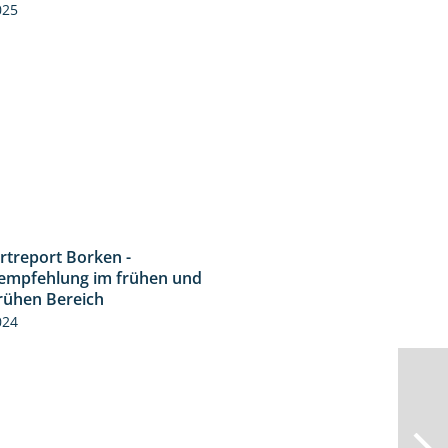
9:58
025
rtreport Borken -
7:53
empfehlung im frühen und
frühen Bereich
024