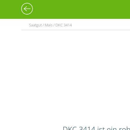
Saatgut / Mais / DKC 3414
DKC 3414 ist ein rob