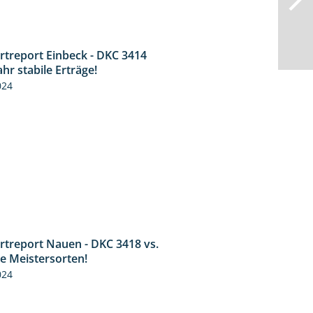
rtreport Einbeck - DKC 3414
1:49
ahr stabile Erträge!
024
rtreport Nauen - DKC 3418 vs.
1:17
ie Meistersorten!
024