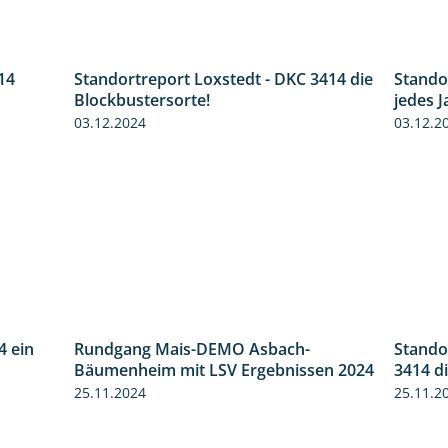
14
Standortreport Loxstedt - DKC 3414 die
Stando
1:23
1:06
Blockbustersorte!
jedes J
03.12.2024
03.12.2
4 ein
Rundgang Mais-DEMO Asbach-
Stando
2:11
8:38
Bäumenheim mit LSV Ergebnissen 2024
3414 d
25.11.2024
25.11.2