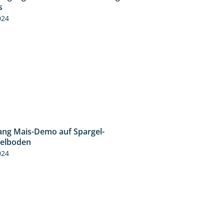
11:24
s
024
ng Mais-Demo auf Spargel-
9:53
felboden
024