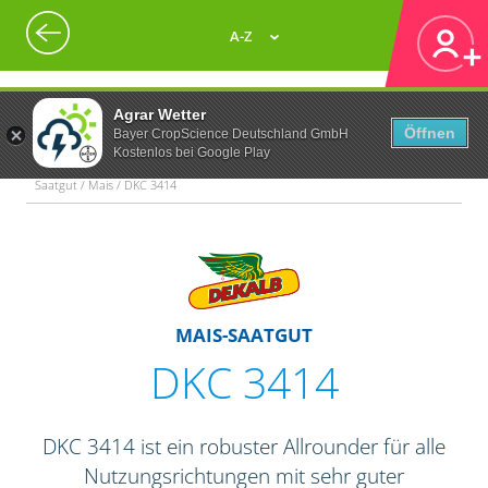
A-Z
Agrar Wetter
Öffnen
Bayer CropScience Deutschland GmbH
Kostenlos bei Google Play
Saatgut / Mais / DKC 3414
MAIS-SAATGUT
DKC 3414
DKC 3414 ist ein robuster Allrounder für alle
Nutzungsrichtungen mit sehr guter