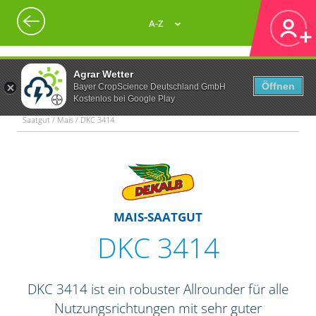
A-Z
Agrar Wetter
Öffnen
Bayer CropScience Deutschland GmbH
Kostenlos bei Google Play
Saatgut / Mais / DKC 3414
MAIS-SAATGUT
DKC 3414
DKC 3414 ist ein robuster Allrounder für alle
Nutzungsrichtungen mit sehr guter