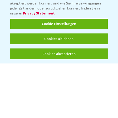
akzeptiert werden können, und wie Sie Ihre Einwilligungen
jeder Zeit ändern oder zurückziehen können, finden Sie in
unserer
Privacy Statement
Standortreport Schirnau - DKC 3414 und
Cookie Einstellungen
4:20
3418 die Meistersorten!
26.11.2024
Cookies ablehnen
Cookies akzeptieren
Öffnen
Bis zu 4 Produkte vergleichen:
(noch 4)
Standortreport Schirnau - DKC 3414 die
2:40
Trockenmasse Starke!
26.11.2024