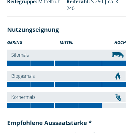
Reifegruppe:
Mittelfrüh
Reifezahl:
S 250 | ca. K
240
Nutzungseignung
GERING
MITTEL
HOCH
Silomais
Biogasmais
Körnermais
Empfohlene Aussaatstärke *
2