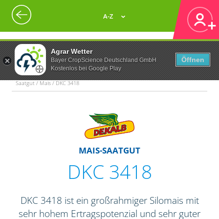
A-Z
Agrar Wetter
Öffnen
Bayer CropScience Deutschland GmbH
Kostenlos bei Google Play
Saatgut / Mais / DKC 3418
MAIS-SAATGUT
DKC 3418
DKC 3418 ist ein großrahmiger Silomais mit
sehr hohem Ertragspotenzial und sehr guter