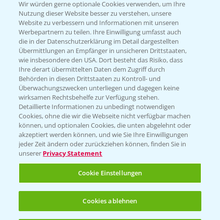
T.
+49 (0)174 346 564 1
Wir würden gerne optionale Cookies verwenden, um Ihre
Nutzung dieser Website besser zu verstehen, unsere
Website zu verbessern und Informationen mit unseren
KONTAKT
Werbepartnern zu teilen. Ihre Einwilligung umfasst auch
die in der Datenschutzerklärung im Detail dargestellten
Übermittlungen an Empfänger in unsicheren Drittstaaten,
Hilfe in Notfällen
wie insbesondere den USA. Dort besteht das Risiko, dass
Ihre derart übermittelten Daten dem Zugriff durch
T.
+49 (0)214/30-20220
Behörden in diesen Drittstaaten zu Kontroll- und
Überwachungszwecken unterliegen und dagegen keine
wirksamen Rechtsbehelfe zur Verfügung stehen.
Detaillierte Informationen zu unbedingt notwendigen
Cookies, ohne die wir die Webseite nicht verfügbar machen
können, und optionalen Cookies, die unten abgelehnt oder
akzeptiert werden können, und wie Sie Ihre Einwilligungen
jeder Zeit ändern oder zurückziehen können, finden Sie in
Folgen Sie uns
unserer
Privacy Statement
Cookie Einstellungen
Cookies ablehnen