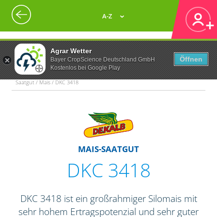
A-Z
Agrar Wetter
Öffnen
Bayer CropScience Deutschland GmbH
Kostenlos bei Google Play
Saatgut / Mais / DKC 3418
MAIS-SAATGUT
DKC 3418
DKC 3418 ist ein großrahmiger Silomais mit
sehr hohem Ertragspotenzial und sehr guter