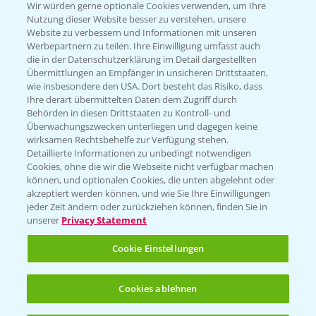
T.
+49 (0)174 346 564 1
Wir würden gerne optionale Cookies verwenden, um Ihre
Nutzung dieser Website besser zu verstehen, unsere
Website zu verbessern und Informationen mit unseren
KONTAKT
Werbepartnern zu teilen. Ihre Einwilligung umfasst auch
die in der Datenschutzerklärung im Detail dargestellten
Übermittlungen an Empfänger in unsicheren Drittstaaten,
Hilfe in Notfällen
wie insbesondere den USA. Dort besteht das Risiko, dass
Ihre derart übermittelten Daten dem Zugriff durch
T.
+49 (0)214/30-20220
Behörden in diesen Drittstaaten zu Kontroll- und
Überwachungszwecken unterliegen und dagegen keine
wirksamen Rechtsbehelfe zur Verfügung stehen.
Detaillierte Informationen zu unbedingt notwendigen
Cookies, ohne die wir die Webseite nicht verfügbar machen
können, und optionalen Cookies, die unten abgelehnt oder
akzeptiert werden können, und wie Sie Ihre Einwilligungen
jeder Zeit ändern oder zurückziehen können, finden Sie in
Folgen Sie uns
unserer
Privacy Statement
Cookie Einstellungen
Cookies ablehnen