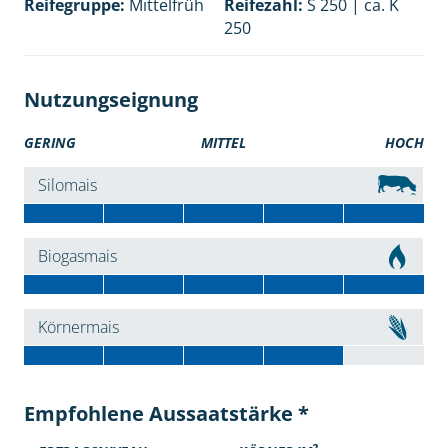
Reifegruppe:
Mittelfrüh
Reifezahl:
S 250 | ca. K
250
Nutzungseignung
GERING
MITTEL
HOCH
Silomais
Biogasmais
Körnermais
Empfohlene Aussaatstärke *
2