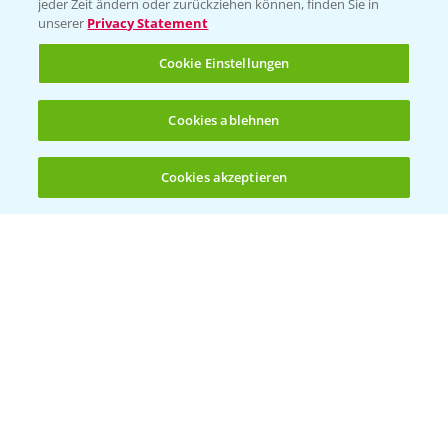
jeder Zeit ändern oder zurückziehen können, finden Sie in
unserer
Privacy Statement
Cookie Einstellungen
Rundgang Mais-DEMO Asbach-
8:38
Cookies ablehnen
Bäumenheim mit LSV Ergebnissen 2024
25.11.2024
Cookies akzeptieren
Öffnen
Bis zu 4 Produkte vergleichen:
(noch 4)
Standortreport Nauen - DKC 3418 eine klare
1:59
Empfehlung!
26.11.2024