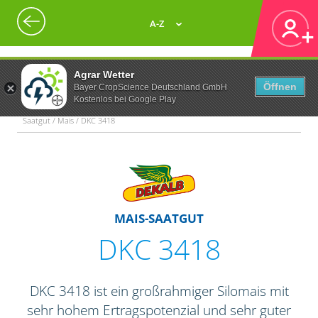
A-Z
Agrar Wetter
Öffnen
Bayer CropScience Deutschland GmbH
Kostenlos bei Google Play
Saatgut / Mais / DKC 3418
MAIS-SAATGUT
DKC 3418
DKC 3418 ist ein großrahmiger Silomais mit
sehr hohem Ertragspotenzial und sehr guter