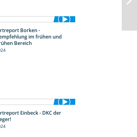
rtreport Borken -
7:53
empfehlung im frühen und
frühen Bereich
024
rtreport Einbeck - DKC der
1:41
eger!
024