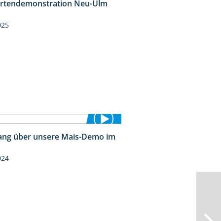
rtendemonstration Neu-Ulm
7:10
025
ng über unsere Mais-Demo im
9:08
024