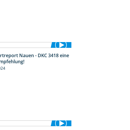
rtreport Nauen - DKC 3418 eine
1:59
Empfehlung!
024