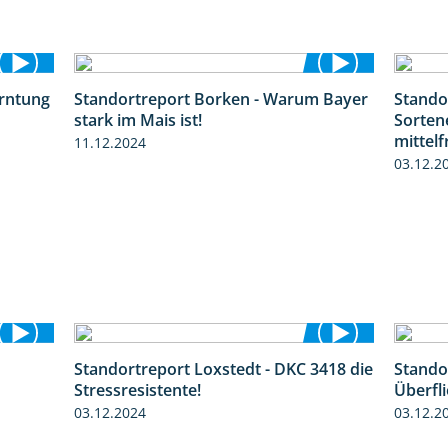
erntung
Standortreport Borken - Warum Bayer
Stando
12:28
2:23
stark im Mais ist!
Sorten
mittel
11.12.2024
03.12.2
Standortreport Loxstedt - DKC 3418 die
Stando
4:26
1:04
Stressresistente!
Überfli
03.12.2024
03.12.2