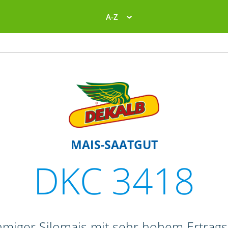
A-Z
MAIS-SAATGUT
DKC 3418
hmiger Silomais mit sehr hohem Ertrags