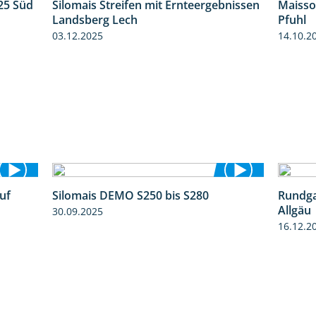
25 Süd
Silomais Streifen mit Ernteergebnissen
Maisso
5:36
11:01
Landsberg Lech
Pfuhl
03.12.2025
14.10.2
uf
Silomais DEMO S250 bis S280
Rundga
7:04
9:58
Allgäu
30.09.2025
16.12.2