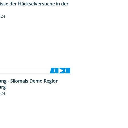
isse der Häckselversuche in der
5:16
024
ng - Silomais Demo Region
5:54
urg
024