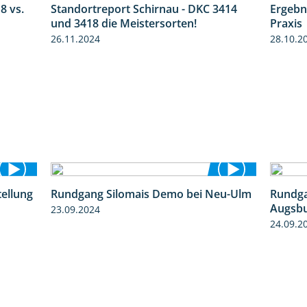
8 vs.
Standortreport Schirnau - DKC 3414
Ergebn
1:17
4:20
und 3418 die Meistersorten!
Praxis
26.11.2024
28.10.2
tellung
Rundgang Silomais Demo bei Neu-Ulm
Rundga
11:24
4:50
Augsb
23.09.2024
24.09.2