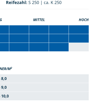
Reifezahl:
S 250 | ca. K 250
G
MITTEL
HOCH
2
NER/M
- 8,0
- 9,0
- 10,0