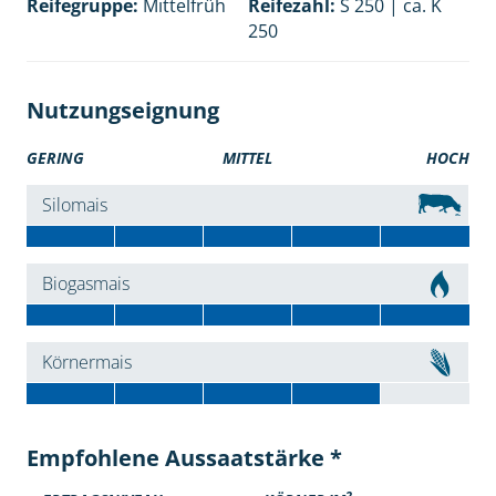
Reifegruppe:
Mittelfrüh
Reifezahl:
S 250 | ca. K
250
Nutzungseignung
GERING
MITTEL
HOCH
Silomais
Biogasmais
Körnermais
Empfohlene Aussaatstärke *
2