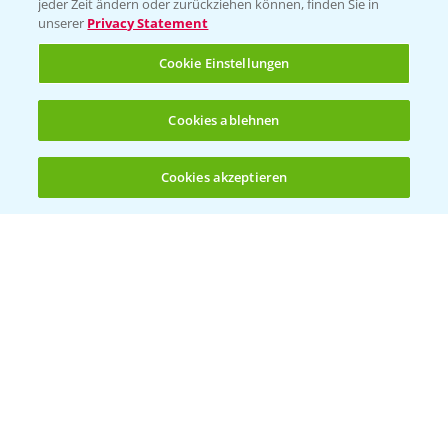
jeder Zeit ändern oder zurückziehen können, finden Sie in
unserer
Privacy Statement
Cookie Einstellungen
Rundgang Mais-DEMO Asbach-
8:38
Cookies ablehnen
Bäumenheim mit LSV Ergebnissen 2024
25.11.2024
Cookies akzeptieren
Öffnen
Bis zu 4 Produkte vergleichen:
(noch 4)
Standortreport Nauen - DKC 3418 eine klare
1:59
Empfehlung!
26.11.2024