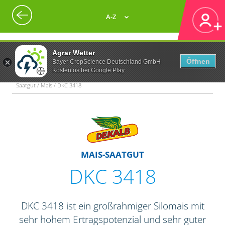
A-Z
Agrar Wetter
Öffnen
Bayer CropScience Deutschland GmbH
Kostenlos bei Google Play
Saatgut / Mais / DKC 3418
MAIS-SAATGUT
DKC 3418
DKC 3418 ist ein großrahmiger Silomais mit
sehr hohem Ertragspotenzial und sehr guter