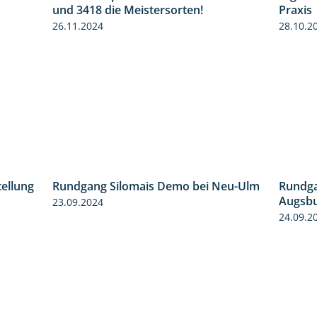
1:17
4:20
und 3418 die Meistersorten!
Praxis
26.11.2024
28.10.2
tellung
Rundgang Silomais Demo bei Neu-Ulm
Rundga
11:24
4:50
Augsb
23.09.2024
24.09.2