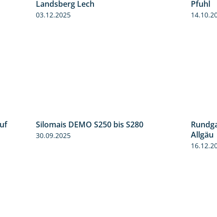
5:36
11:01
Landsberg Lech
Pfuhl
03.12.2025
14.10.2
uf
Silomais DEMO S250 bis S280
Rundga
7:04
9:58
Allgäu
30.09.2025
16.12.2