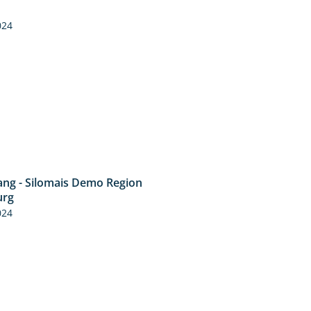
5:16
024
ng - Silomais Demo Region
5:54
urg
024