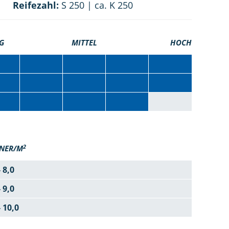
Reifezahl:
S 250 | ca. K 250
G
MITTEL
HOCH
2
NER/M
- 8,0
- 9,0
- 10,0