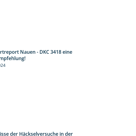
rtreport Nauen - DKC 3418 eine
1:59
Empfehlung!
024
isse der Häckselversuche in der