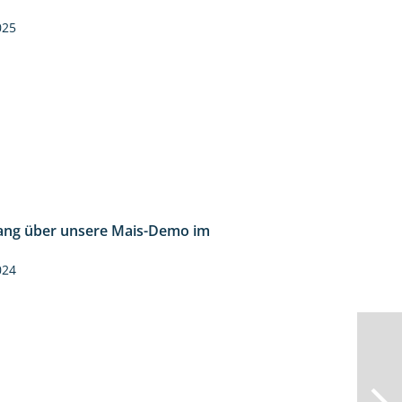
7:10
025
ng über unsere Mais-Demo im
9:08
024