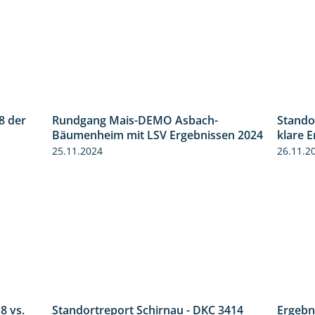
8 der
Rundgang Mais-DEMO Asbach-
Stando
2:18
8:38
Bäumenheim mit LSV Ergebnissen 2024
klare 
25.11.2024
26.11.2
8 vs.
Standortreport Schirnau - DKC 3414
Ergebn