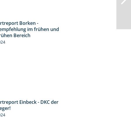
rtreport Borken -
7:53
empfehlung im frühen und
frühen Bereich
024
rtreport Einbeck - DKC der
1:41
eger!
024