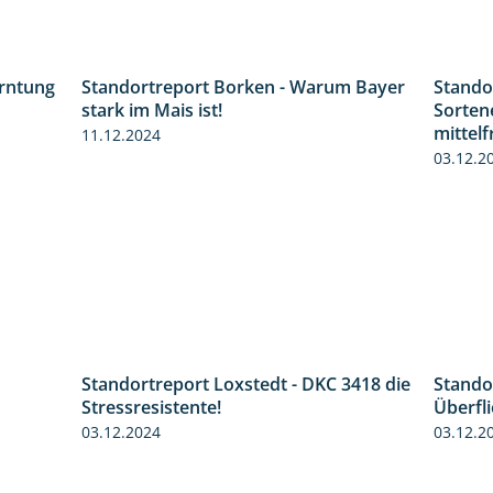
erntung
Standortreport Borken - Warum Bayer
Stando
12:28
2:23
stark im Mais ist!
Sorten
mittel
11.12.2024
03.12.2
Standortreport Loxstedt - DKC 3418 die
Stando
4:26
1:04
Stressresistente!
Überfli
03.12.2024
03.12.2