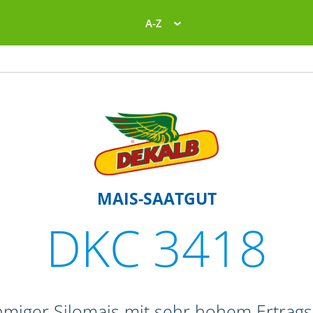
A-Z
MAIS-SAATGUT
DKC 3418
hmiger Silomais mit sehr hohem Ertrags