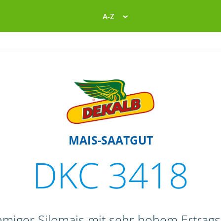
A-Z
MAIS-SAATGUT
DKC 3418
hmiger Silomais mit sehr hohem Ertrags