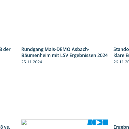
8 der
Stando
2:18
Rundgang Mais-DEMO Asbach-
klare 
8:38
Bäumenheim mit LSV Ergebnissen 2024
26.11.2
25.11.2024
8 vs.
Ergebn