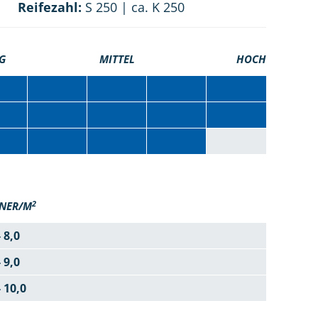
Reifezahl:
S 250 | ca. K 250
G
MITTEL
HOCH
2
NER/M
- 8,0
- 9,0
- 10,0