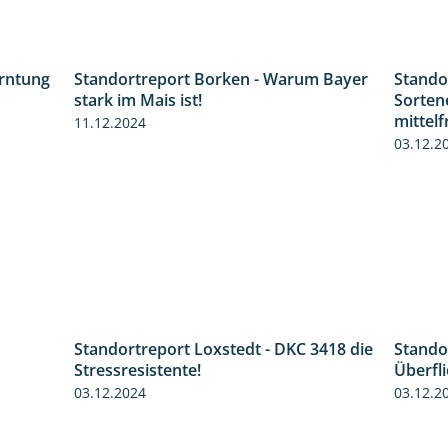
erntung
Standortreport Borken - Warum Bayer
Stando
12:28
2:23
stark im Mais ist!
Sorten
mittel
11.12.2024
03.12.2
Standortreport Loxstedt - DKC 3418 die
4:26
1:04
Stando
Stressresistente!
Überfli
03.12.2024
03.12.2