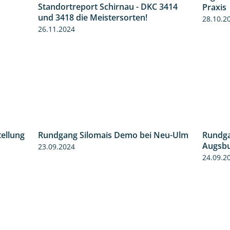
1:17
Standortreport Schirnau - DKC 3414
Praxis
4:20
und 3418 die Meistersorten!
28.10.2
26.11.2024
tellung
Rundgang Silomais Demo bei Neu-Ulm
Rundga
11:24
4:50
Augsb
23.09.2024
24.09.2