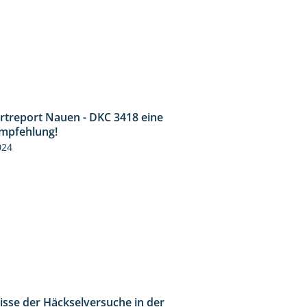
rtreport Nauen - DKC 3418 eine
1:59
Empfehlung!
024
isse der Häckselversuche in der