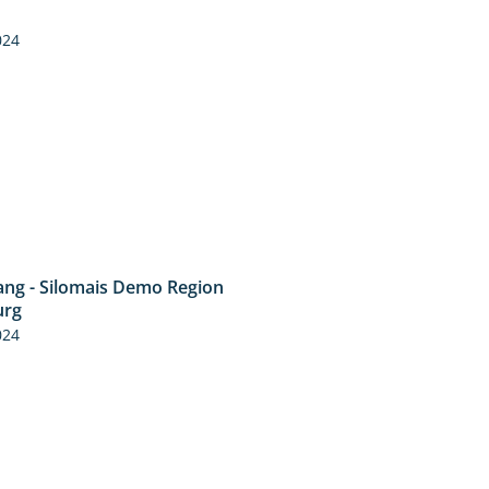
5:16
024
ng - Silomais Demo Region
5:54
urg
024