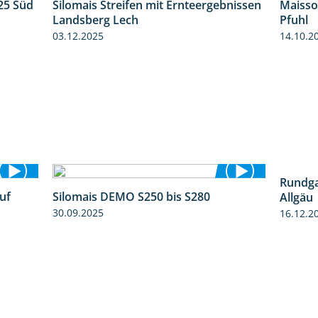
25 Süd
Silomais Streifen mit Ernteergebnissen
Maisso
5:36
11:01
Landsberg Lech
Pfuhl
03.12.2025
14.10.2
Rundga
uf
Silomais DEMO S250 bis S280
Allgäu
7:04
9:58
30.09.2025
16.12.2