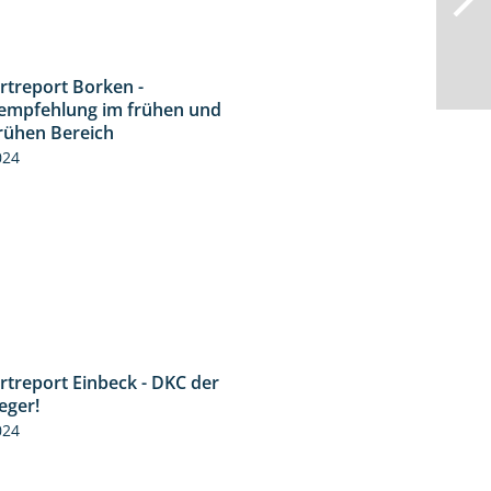
rtreport Borken -
7:53
empfehlung im frühen und
frühen Bereich
024
rtreport Einbeck - DKC der
1:41
eger!
024