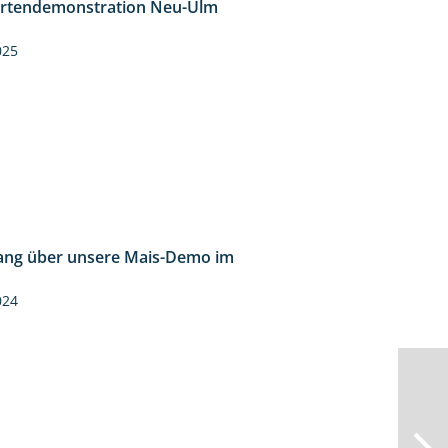
rtendemonstration Neu-Ulm
7:10
025
ng über unsere Mais-Demo im
9:08
024