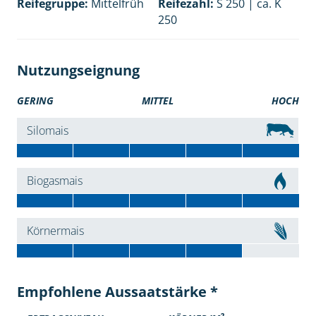
Reifegruppe:
Mittelfrüh
Reifezahl:
S 250 | ca. K
250
Nutzungseignung
GERING
MITTEL
HOCH
Silomais
Biogasmais
Körnermais
Empfohlene Aussaatstärke *
2