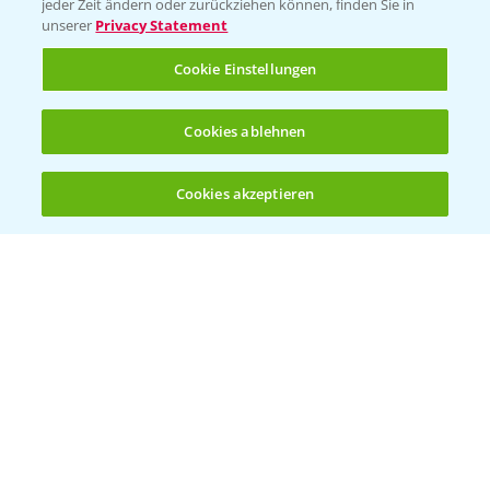
jeder Zeit ändern oder zurückziehen können, finden Sie in
unserer
Privacy Statement
Cookie Einstellungen
Rundgang Mais-DEMO Asbach-
8:38
Cookies ablehnen
Bäumenheim mit LSV Ergebnissen 2024
25.11.2024
Cookies akzeptieren
Öffnen
Bis zu 4 Produkte vergleichen:
(noch 4)
Standortreport Nauen - DKC 3418 eine klare
1:59
Empfehlung!
26.11.2024