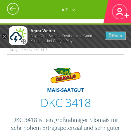
A-Z
Agrar Wetter
Öffnen
Bayer CropScience Deutschland GmbH
Kostenlos bei Google Play
Saatgut / Mais / DKC 3418
MAIS-SAATGUT
DKC 3418
DKC 3418 ist ein großrahmiger Silomais mit
sehr hohem Ertragspotenzial und sehr guter