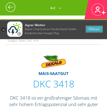
A-Z
Agrar Wetter
Öffnen
Bayer CropScience Deutschland GmbH
Kostenlos bei Google Play
Saatgut / Mais / DKC 3418
MAIS-SAATGUT
DKC 3418
DKC 3418 ist ein großrahmiger Silomais mit
sehr hohem Ertragspotenzial und sehr guter