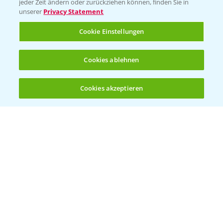
jeder Zeit ändern oder zurückziehen können, finden Sie in
unserer
Privacy Statement
Cookie Einstellungen
Rundgang Mais-DEMO Asbach-
8:38
Bäumenheim mit LSV Ergebnissen 2024
Cookies ablehnen
25.11.2024
Cookies akzeptieren
Öffnen
Bis zu 4 Produkte vergleichen:
(noch 4)
Standortreport Nauen - DKC 3418 eine klare
1:59
Empfehlung!
26.11.2024