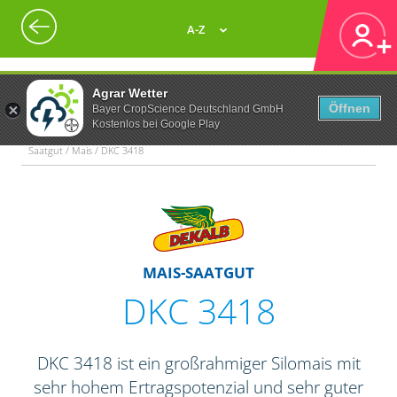
A-Z
Agrar Wetter
Öffnen
Bayer CropScience Deutschland GmbH
Kostenlos bei Google Play
Saatgut / Mais / DKC 3418
MAIS-SAATGUT
DKC 3418
DKC 3418 ist ein großrahmiger Silomais mit
sehr hohem Ertragspotenzial und sehr guter