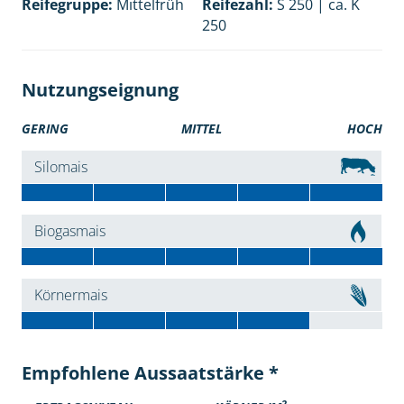
Reifegruppe:
Mittelfrüh
Reifezahl:
S 250 | ca. K
250
Nutzungseignung
GERING
MITTEL
HOCH
Silomais
Biogasmais
Körnermais
Empfohlene Aussaatstärke *
2