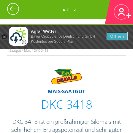
A-Z
Agrar Wetter
Öffnen
Bayer CropScience Deutschland GmbH
Kostenlos bei Google Play
Saatgut / Mais / DKC 3418
MAIS-SAATGUT
DKC 3418
DKC 3418 ist ein großrahmiger Silomais mit
sehr hohem Ertragspotenzial und sehr guter