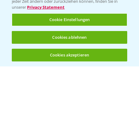
jeder Zeit ändern oder zurückziehen können, finden Sie in
unserer
Privacy Statement
Cookie Einstellungen
Rundgang Mais-DEMO Asbach-
8:38
Cookies ablehnen
Bäumenheim mit LSV Ergebnissen 2024
25.11.2024
Cookies akzeptieren
Öffnen
Bis zu 4 Produkte vergleichen:
(noch 4)
Standortreport Nauen - DKC 3418 eine klare
1:59
Empfehlung!
26.11.2024