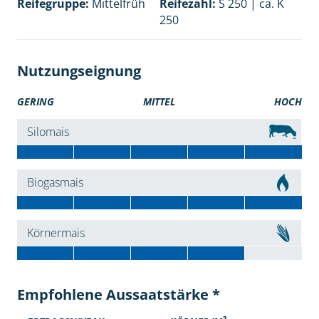
Reifegruppe:
Mittelfrüh
Reifezahl:
S 250 | ca. K
250
Nutzungseignung
GERING
MITTEL
HOCH
Silomais
Biogasmais
Körnermais
Empfohlene Aussaatstärke *
2