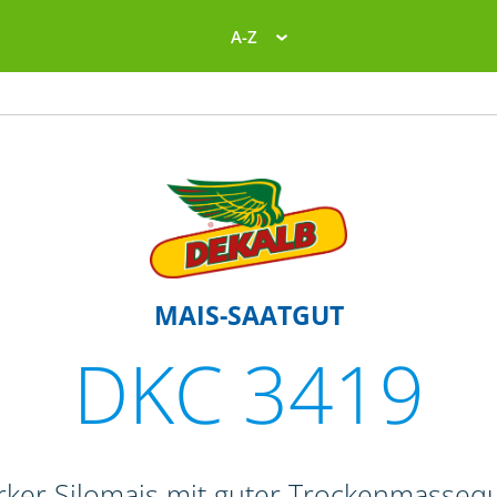
A-Z
MAIS-SAATGUT
DKC 3419
rker Silomais mit guter Trockenmassequ