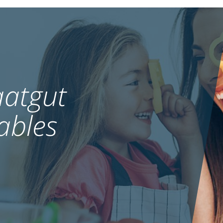
atgut
ables