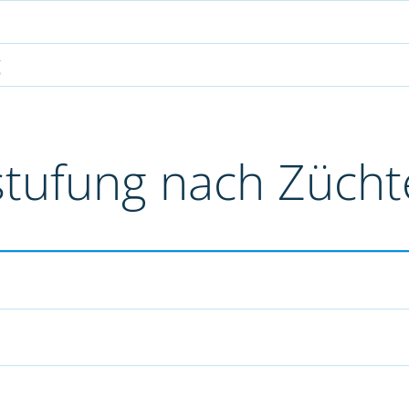
g
stufung nach Züch