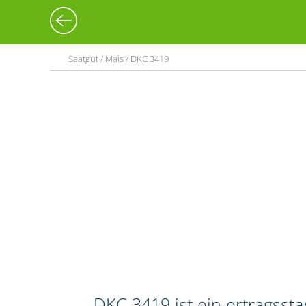
Saatgut / Mais / DKC 3419
DKC 3419 ist ein ertragssta