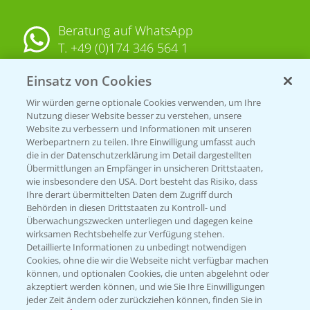
Beratung auf WhatsApp
T.
+49 (0)174 346 564 1
Einsatz von Cookies
KONTAKT
Wir würden gerne optionale Cookies verwenden, um Ihre
Nutzung dieser Website besser zu verstehen, unsere
Hilfe in Notfällen
Website zu verbessern und Informationen mit unseren
Werbepartnern zu teilen. Ihre Einwilligung umfasst auch
T.
+49 (0)214/30-20220
die in der Datenschutzerklärung im Detail dargestellten
Übermittlungen an Empfänger in unsicheren Drittstaaten,
wie insbesondere den USA. Dort besteht das Risiko, dass
Ihre derart übermittelten Daten dem Zugriff durch
Behörden in diesen Drittstaaten zu Kontroll- und
Überwachungszwecken unterliegen und dagegen keine
wirksamen Rechtsbehelfe zur Verfügung stehen.
Detaillierte Informationen zu unbedingt notwendigen
Folgen Sie uns
Cookies, ohne die wir die Webseite nicht verfügbar machen
können, und optionalen Cookies, die unten abgelehnt oder
akzeptiert werden können, und wie Sie Ihre Einwilligungen
jeder Zeit ändern oder zurückziehen können, finden Sie in