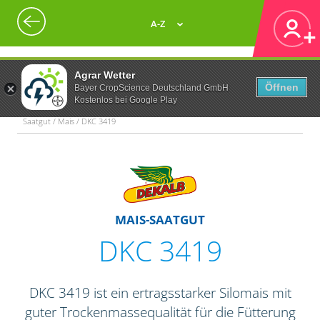
A-Z
Agrar Wetter
Öffnen
Bayer CropScience Deutschland GmbH
Kostenlos bei Google Play
Saatgut / Mais / DKC 3419
MAIS-SAATGUT
DKC 3419
DKC 3419 ist ein ertragsstarker Silomais mit
guter Trockenmassequalität für die Fütterung