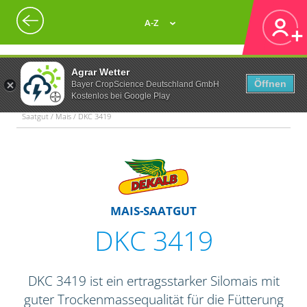
A-Z
Agrar Wetter
Öffnen
Bayer CropScience Deutschland GmbH
Kostenlos bei Google Play
Saatgut / Mais / DKC 3419
MAIS-SAATGUT
DKC 3419
DKC 3419 ist ein ertragsstarker Silomais mit
guter Trockenmassequalität für die Fütterung