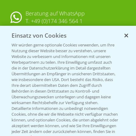
Beratung auf WhatsApp
T.
+49 (0)174 346 564 1
Einsatz von Cookies
KONTAKT
Wir würden gerne optionale Cookies verwenden, um Ihre
Nutzung dieser Website besser zu verstehen, unsere
Hilfe in Notfällen
Website zu verbessern und Informationen mit unseren
Werbepartnern zu teilen. Ihre Einwilligung umfasst auch
T.
+49 (0)214/30-20220
die in der Datenschutzerklärung im Detail dargestellten
Übermittlungen an Empfänger in unsicheren Drittstaaten,
wie insbesondere den USA. Dort besteht das Risiko, dass
Ihre derart übermittelten Daten dem Zugriff durch
Behörden in diesen Drittstaaten zu Kontroll- und
Überwachungszwecken unterliegen und dagegen keine
wirksamen Rechtsbehelfe zur Verfügung stehen.
Detaillierte Informationen zu unbedingt notwendigen
Folgen Sie uns
Cookies, ohne die wir die Webseite nicht verfügbar machen
können, und optionalen Cookies, die unten abgelehnt oder
akzeptiert werden können, und wie Sie Ihre Einwilligungen
jeder Zeit ändern oder zurückziehen können, finden Sie in