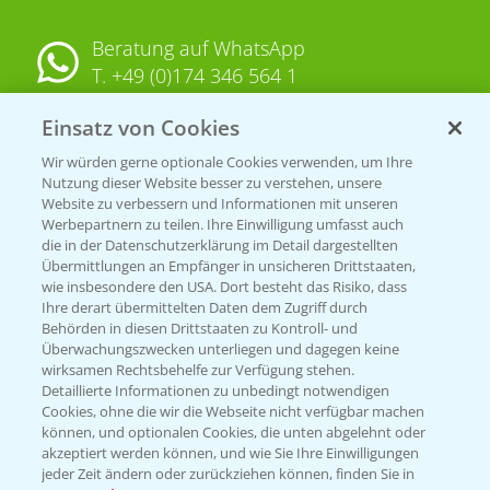
Beratung auf WhatsApp
T.
+49 (0)174 346 564 1
Einsatz von Cookies
KONTAKT
Wir würden gerne optionale Cookies verwenden, um Ihre
Nutzung dieser Website besser zu verstehen, unsere
Hilfe in Notfällen
Website zu verbessern und Informationen mit unseren
Werbepartnern zu teilen. Ihre Einwilligung umfasst auch
T.
+49 (0)214/30-20220
die in der Datenschutzerklärung im Detail dargestellten
Übermittlungen an Empfänger in unsicheren Drittstaaten,
wie insbesondere den USA. Dort besteht das Risiko, dass
Ihre derart übermittelten Daten dem Zugriff durch
Behörden in diesen Drittstaaten zu Kontroll- und
Überwachungszwecken unterliegen und dagegen keine
wirksamen Rechtsbehelfe zur Verfügung stehen.
Detaillierte Informationen zu unbedingt notwendigen
Folgen Sie uns
Cookies, ohne die wir die Webseite nicht verfügbar machen
können, und optionalen Cookies, die unten abgelehnt oder
akzeptiert werden können, und wie Sie Ihre Einwilligungen
jeder Zeit ändern oder zurückziehen können, finden Sie in