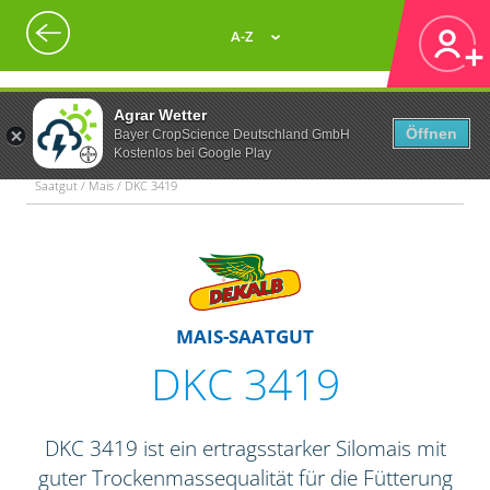
A-Z
Agrar Wetter
Öffnen
Bayer CropScience Deutschland GmbH
Kostenlos bei Google Play
Saatgut / Mais / DKC 3419
MAIS-SAATGUT
DKC 3419
DKC 3419 ist ein ertragsstarker Silomais mit
guter Trockenmassequalität für die Fütterung