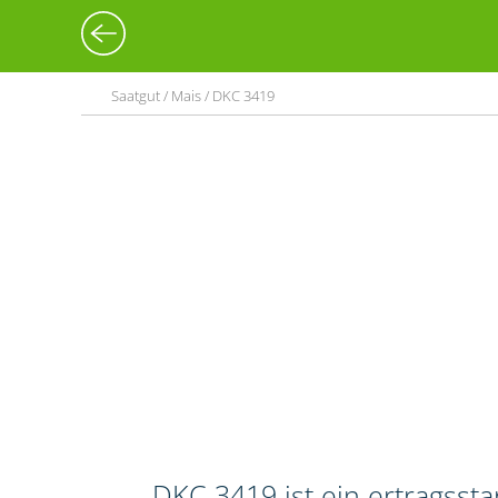
Saatgut / Mais / DKC 3419
DKC 3419 ist ein ertragssta