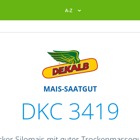
A-Z
MAIS-SAATGUT
DKC 3419
rker Silomais mit guter Trockenmassequ