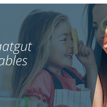
atgut
ables