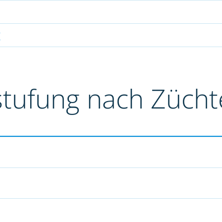
g
stufung nach Züch