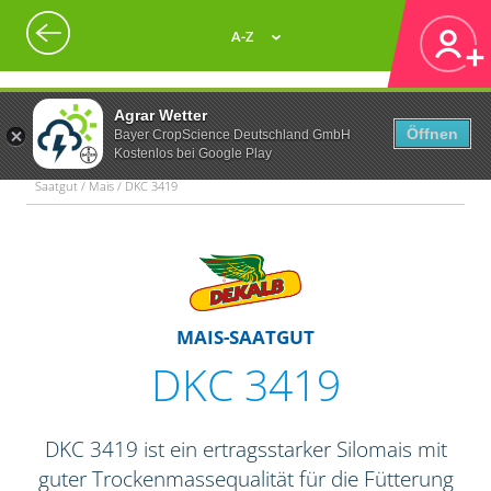
A-Z
Agrar Wetter
Öffnen
Bayer CropScience Deutschland GmbH
Kostenlos bei Google Play
Saatgut / Mais / DKC 3419
MAIS-SAATGUT
DKC 3419
DKC 3419 ist ein ertragsstarker Silomais mit
guter Trockenmassequalität für die Fütterung