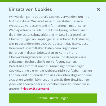
Einsatz von Cookies
Beratung auf WhatsApp
T.
+49 (0)174 346 564 1
Wir würden gerne optionale Cookies verwenden, um Ihre
Nutzung dieser Website besser zu verstehen, unsere
Website zu verbessern und Informationen mit unseren
KONTAKT
Werbepartnern zu teilen. Ihre Einwilligung umfasst auch
die in der Datenschutzerklärung im Detail dargestellten
Übermittlungen an Empfänger in unsicheren Drittstaaten,
Hilfe in Notfällen
wie insbesondere den USA. Dort besteht das Risiko, dass
Ihre derart übermittelten Daten dem Zugriff durch
T.
+49 (0)214/30-20220
Behörden in diesen Drittstaaten zu Kontroll- und
Überwachungszwecken unterliegen und dagegen keine
wirksamen Rechtsbehelfe zur Verfügung stehen.
Detaillierte Informationen zu unbedingt notwendigen
Cookies, ohne die wir die Webseite nicht verfügbar machen
können, und optionalen Cookies, die unten abgelehnt oder
akzeptiert werden können, und wie Sie Ihre Einwilligungen
jeder Zeit ändern oder zurückziehen können, finden Sie in
Folgen Sie uns
unserer
Privacy Statement
Cookie Einstellungen