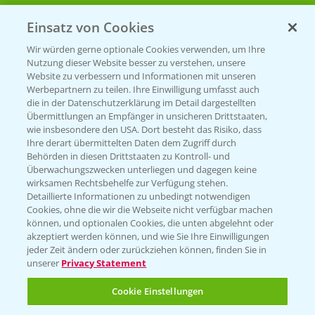
Einsatz von Cookies
Beratung auf WhatsApp
T.
+49 (0)174 346 564 1
Wir würden gerne optionale Cookies verwenden, um Ihre
Nutzung dieser Website besser zu verstehen, unsere
Website zu verbessern und Informationen mit unseren
KONTAKT
Werbepartnern zu teilen. Ihre Einwilligung umfasst auch
die in der Datenschutzerklärung im Detail dargestellten
Übermittlungen an Empfänger in unsicheren Drittstaaten,
Hilfe in Notfällen
wie insbesondere den USA. Dort besteht das Risiko, dass
Ihre derart übermittelten Daten dem Zugriff durch
T.
+49 (0)214/30-20220
Behörden in diesen Drittstaaten zu Kontroll- und
Überwachungszwecken unterliegen und dagegen keine
wirksamen Rechtsbehelfe zur Verfügung stehen.
Detaillierte Informationen zu unbedingt notwendigen
Cookies, ohne die wir die Webseite nicht verfügbar machen
können, und optionalen Cookies, die unten abgelehnt oder
akzeptiert werden können, und wie Sie Ihre Einwilligungen
jeder Zeit ändern oder zurückziehen können, finden Sie in
Folgen Sie uns
unserer
Privacy Statement
Cookie Einstellungen