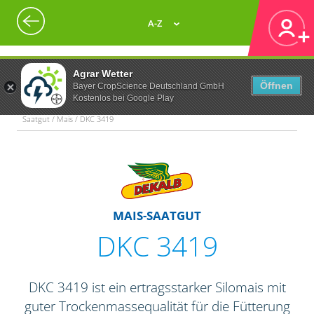
A-Z
Agrar Wetter
Öffnen
Bayer CropScience Deutschland GmbH
Kostenlos bei Google Play
Saatgut / Mais / DKC 3419
MAIS-SAATGUT
DKC 3419
DKC 3419 ist ein ertragsstarker Silomais mit
guter Trockenmassequalität für die Fütterung