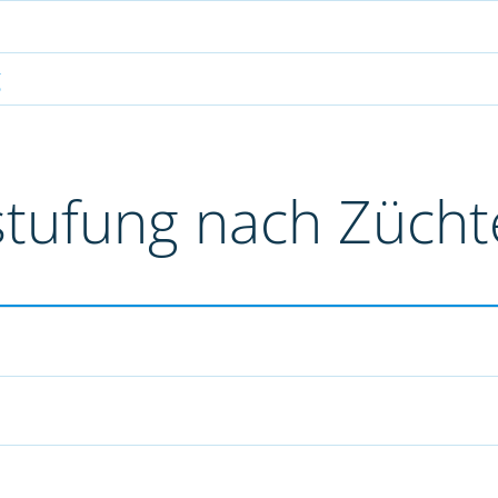
g
stufung nach Züch