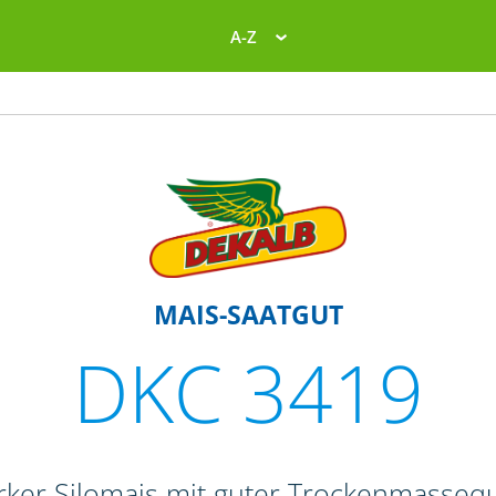
A-Z
MAIS-SAATGUT
DKC 3419
rker Silomais mit guter Trockenmassequ