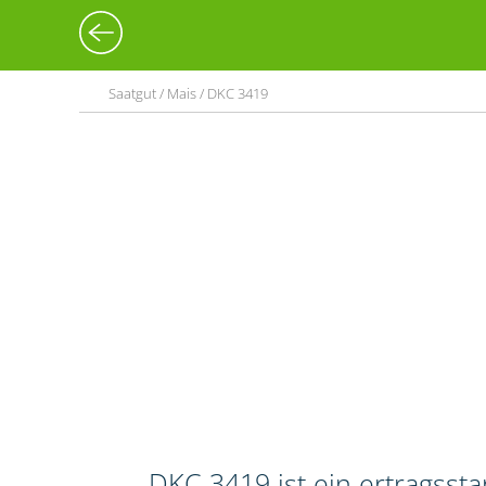
Saatgut / Mais / DKC 3419
DKC 3419 ist ein ertragssta