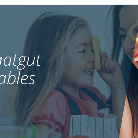
atgut
ables