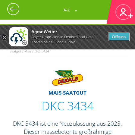
A-Z
Agrar Wetter
Öffnen
Bayer CropScience Deutschland GmbH
Kostenlos bei Google Play
Saatgut / Mais / DKC 3434
MAIS-SAATGUT
DKC 3434
DKC 3434 ist eine Neuzulassung aus 2023.
Dieser massebetonte großrahmige