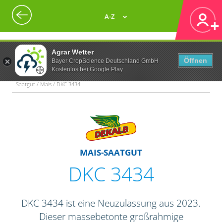
A-Z
Agrar Wetter
Öffnen
Bayer CropScience Deutschland GmbH
Kostenlos bei Google Play
Saatgut / Mais / DKC 3434
MAIS-SAATGUT
DKC 3434
DKC 3434 ist eine Neuzulassung aus 2023.
Dieser massebetonte großrahmige