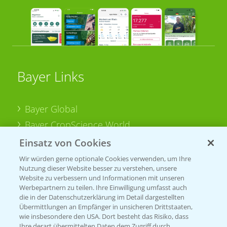
Bayer Links
Bayer Global
Bayer CropScience World
Bayer Karriere
Einsatz von Cookies
Bayer CropScience Austria
Wir würden gerne optionale Cookies verwenden, um Ihre
Nutzung dieser Website besser zu verstehen, unsere
Bayer CropScience Schweiz
Website zu verbessern und Informationen mit unseren
Presse
Werbepartnern zu teilen. Ihre Einwilligung umfasst auch
die in der Datenschutzerklärung im Detail dargestellten
Vegetables Deutschland
Übermittlungen an Empfänger in unsicheren Drittstaaten,
wie insbesondere den USA. Dort besteht das Risiko, dass
Ihre derart übermittelten Daten dem Zugriff durch