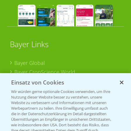
Bayer Links
Bayer Global
Bayer CropScience World
Bayer Karriere
Einsatz von Cookies
Bayer CropScience Austria
Wir würden gerne optionale Cookies verwenden, um Ihre
Nutzung dieser Website besser zu verstehen, unsere
Bayer CropScience Schweiz
Website zu verbessern und Informationen mit unseren
Presse
Werbepartnern zu teilen. Ihre Einwilligung umfasst auch
die in der Datenschutzerklärung im Detail dargestellten
Vegetables Deutschland
Übermittlungen an Empfänger in unsicheren Drittstaaten,
wie insbesondere den USA. Dort besteht das Risiko, dass
Ihre derart übermittelten Daten dem Zugriff durch