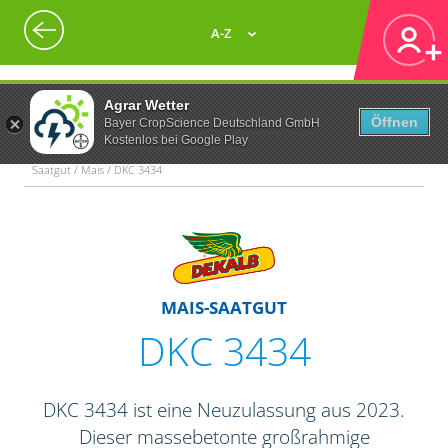
A-Z
Agrar Wetter
Öffnen
Bayer CropScience Deutschland GmbH
Kostenlos bei Google Play
Saatgut / Mais / DKC 3434
MAIS-SAATGUT
DKC 3434
DKC 3434 ist eine Neuzulassung aus 2023.
Dieser massebetonte großrahmige