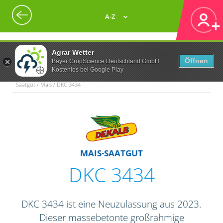
A-Z
Agrar Wetter
Öffnen
Bayer CropScience Deutschland GmbH
Kostenlos bei Google Play
Saatgut / Mais / DKC 3434
MAIS-SAATGUT
DKC 3434
DKC 3434 ist eine Neuzulassung aus 2023.
Dieser massebetonte großrahmige