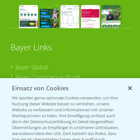
Bayer Links
Bayer Global
Bayer CropScience World
Bayer Karriere
Einsatz von Cookies
Bayer CropScience Austria
Wir würden gerne optionale Cookies verwenden, um Ihre
Nutzung dieser Website besser zu verstehen, unsere
Bayer CropScience Schweiz
Website zu verbessern und Informationen mit unseren
Presse
Werbepartnern zu teilen. Ihre Einwilligung umfasst auch
die in der Datenschutzerklärung im Detail dargestellten
Vegetables Deutschland
Übermittlungen an Empfänger in unsicheren Drittstaaten,
wie insbesondere den USA. Dort besteht das Risiko, dass
Ihre derart übermittelten Daten dem Zugriff durch