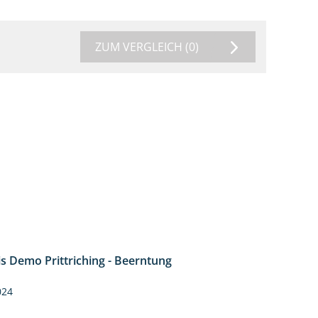
ZUM VERGLEICH
(0)
is Demo Prittriching - Beerntung
12:28
024