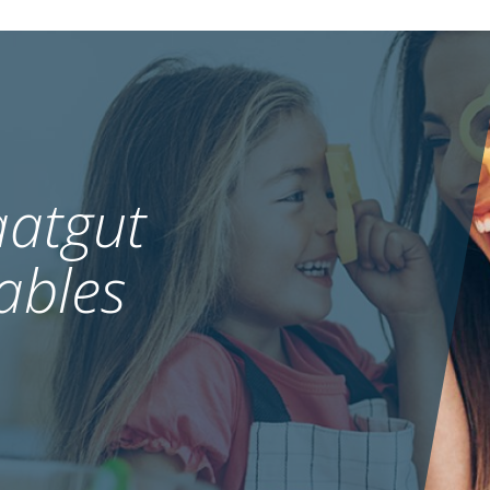
atgut
ables