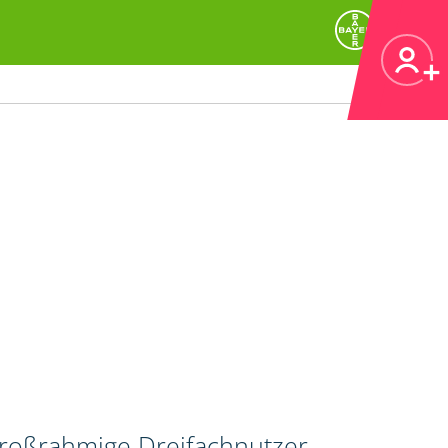
großrahmige Dreifachnutzer