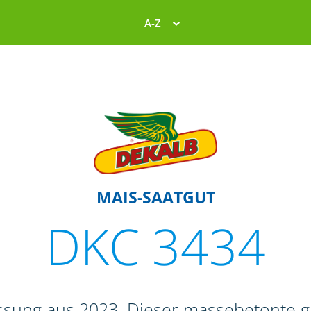
A-Z
MAIS-SAATGUT
DKC 3434
ssung aus 2023. Dieser massebetonte 