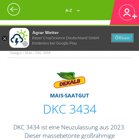
A-Z
Agrar Wetter
Öffnen
Bayer CropScience Deutschland GmbH
Kostenlos bei Google Play
Saatgut / Mais / DKC 3434
MAIS-SAATGUT
DKC 3434
DKC 3434 ist eine Neuzulassung aus 2023.
Dieser massebetonte großrahmige