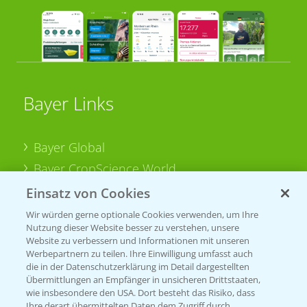
Bayer Links
Bayer Global
Bayer CropScience World
Bayer Karriere
Einsatz von Cookies
Bayer CropScience Austria
Wir würden gerne optionale Cookies verwenden, um Ihre
Nutzung dieser Website besser zu verstehen, unsere
Bayer CropScience Schweiz
Website zu verbessern und Informationen mit unseren
Presse
Werbepartnern zu teilen. Ihre Einwilligung umfasst auch
die in der Datenschutzerklärung im Detail dargestellten
Vegetables Deutschland
Übermittlungen an Empfänger in unsicheren Drittstaaten,
wie insbesondere den USA. Dort besteht das Risiko, dass
Ihre derart übermittelten Daten dem Zugriff durch