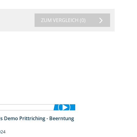
ZUM VERGLEICH
(0)
is Demo Prittriching - Beerntung
12:28
024