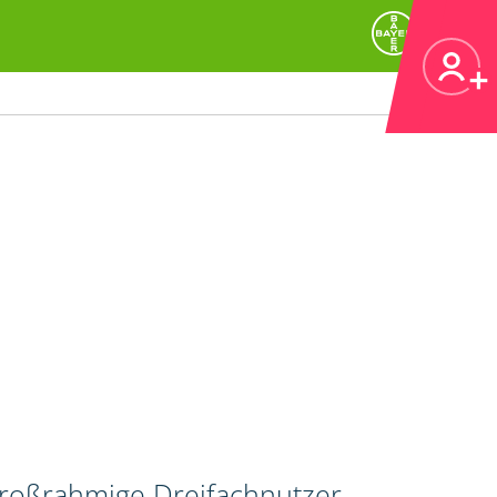
großrahmige Dreifachnutzer