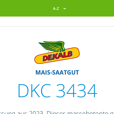
A-Z
MAIS-SAATGUT
DKC 3434
ssung aus 2023. Dieser massebetonte 