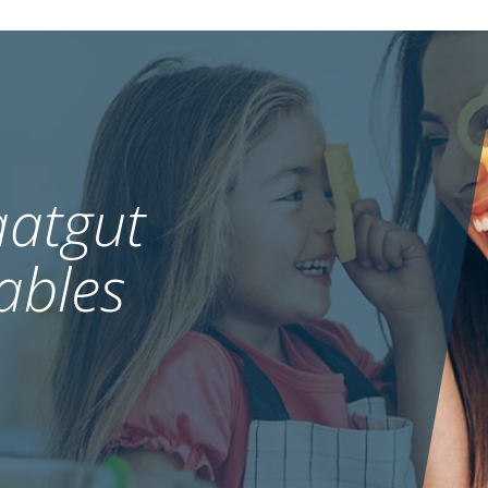
atgut
ables