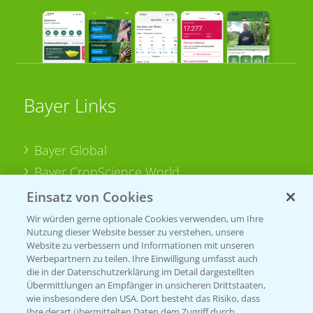
Bayer Links
Bayer Global
Bayer CropScience World
Bayer Karriere
Einsatz von Cookies
Bayer CropScience Austria
Wir würden gerne optionale Cookies verwenden, um Ihre
Nutzung dieser Website besser zu verstehen, unsere
Bayer CropScience Schweiz
Website zu verbessern und Informationen mit unseren
Presse
Werbepartnern zu teilen. Ihre Einwilligung umfasst auch
die in der Datenschutzerklärung im Detail dargestellten
Vegetables Deutschland
Übermittlungen an Empfänger in unsicheren Drittstaaten,
wie insbesondere den USA. Dort besteht das Risiko, dass
Ihre derart übermittelten Daten dem Zugriff durch