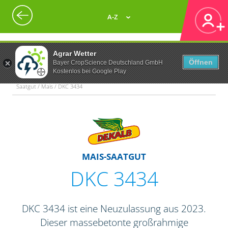
A-Z
Agrar Wetter
Öffnen
Bayer CropScience Deutschland GmbH
Kostenlos bei Google Play
Saatgut / Mais / DKC 3434
MAIS-SAATGUT
DKC 3434
DKC 3434 ist eine Neuzulassung aus 2023.
Dieser massebetonte großrahmige