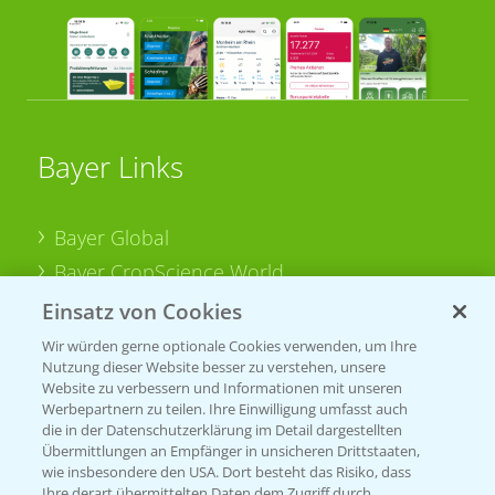
Bayer Links
Bayer Global
Bayer CropScience World
Bayer Karriere
Einsatz von Cookies
Bayer CropScience Austria
Wir würden gerne optionale Cookies verwenden, um Ihre
Nutzung dieser Website besser zu verstehen, unsere
Bayer CropScience Schweiz
Website zu verbessern und Informationen mit unseren
Presse
Werbepartnern zu teilen. Ihre Einwilligung umfasst auch
die in der Datenschutzerklärung im Detail dargestellten
Vegetables Deutschland
Übermittlungen an Empfänger in unsicheren Drittstaaten,
wie insbesondere den USA. Dort besteht das Risiko, dass
Ihre derart übermittelten Daten dem Zugriff durch