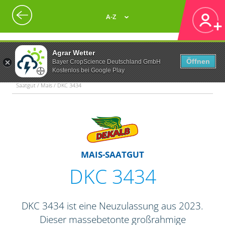
A-Z
Agrar Wetter
Öffnen
Bayer CropScience Deutschland GmbH
Kostenlos bei Google Play
Saatgut / Mais / DKC 3434
MAIS-SAATGUT
DKC 3434
DKC 3434 ist eine Neuzulassung aus 2023.
Dieser massebetonte großrahmige