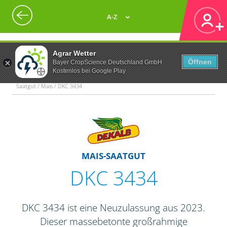
A-Z
Agrar Wetter
Öffnen
Bayer CropScience Deutschland GmbH
Kostenlos bei Google Play
Saatgut / Mais / DKC 3434
MAIS-SAATGUT
DKC 3434
DKC 3434 ist eine Neuzulassung aus 2023.
Dieser massebetonte großrahmige