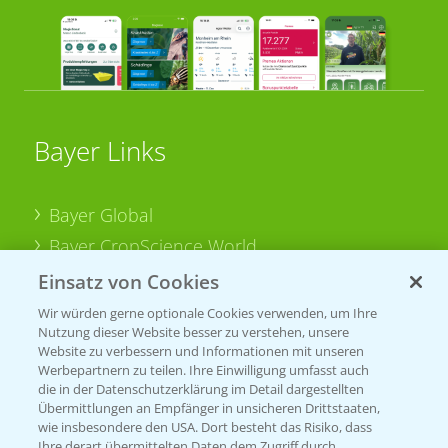
Bayer Links
Bayer Global
Bayer CropScience World
Bayer Karriere
Einsatz von Cookies
Bayer CropScience Austria
Wir würden gerne optionale Cookies verwenden, um Ihre
Nutzung dieser Website besser zu verstehen, unsere
Bayer CropScience Schweiz
Website zu verbessern und Informationen mit unseren
Presse
Werbepartnern zu teilen. Ihre Einwilligung umfasst auch
die in der Datenschutzerklärung im Detail dargestellten
Vegetables Deutschland
Übermittlungen an Empfänger in unsicheren Drittstaaten,
wie insbesondere den USA. Dort besteht das Risiko, dass
Ihre derart übermittelten Daten dem Zugriff durch