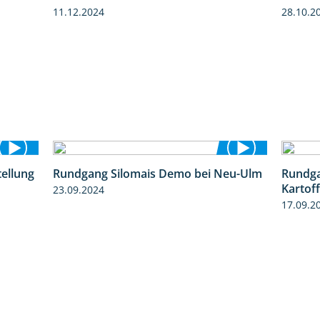
11.12.2024
28.10.2
tellung
Rundgang Silomais Demo bei Neu-Ulm
Rundga
11:24
4:50
Kartof
23.09.2024
17.09.2