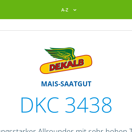
A-Z
MAIS-SAATGUT
DKC 3438
tungsstarker Allrounder mit sehr hohen