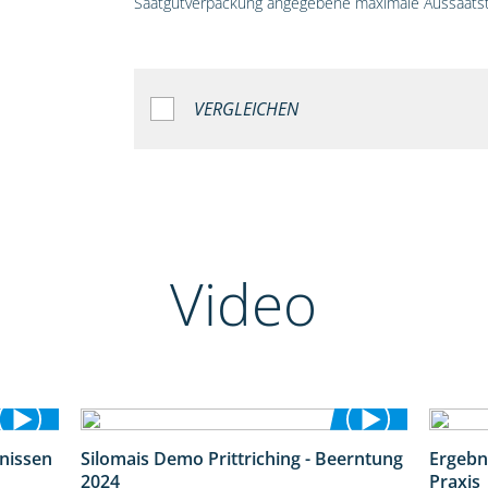
Saatgutverpackung angegebene maximale Aussaatst
VERGLEICHEN
Video
bnissen
Silomais Demo Prittriching - Beerntung
Ergebn
11:01
12:28
2024
Praxis