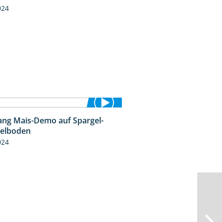
024
ng Mais-Demo auf Spargel-
9:53
felboden
024