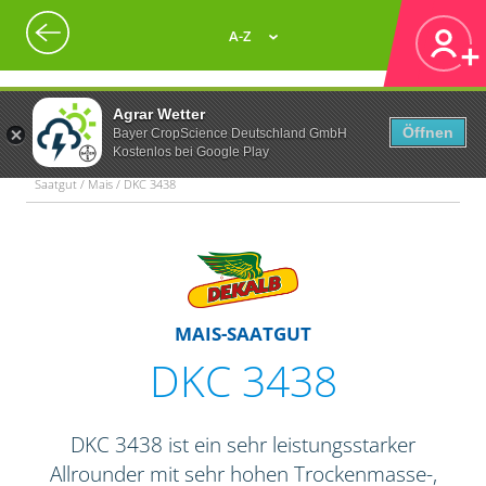
A-Z
Agrar Wetter
Öffnen
Bayer CropScience Deutschland GmbH
Kostenlos bei Google Play
Saatgut / Mais / DKC 3438
MAIS-SAATGUT
DKC 3438
DKC 3438 ist ein sehr leistungsstarker
Allrounder mit sehr hohen Trockenmasse-,