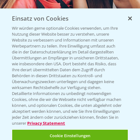
Einsatz von Cookies
Wir würden gerne optionale Cookies verwenden, um Ihre
Nutzung dieser Website besser zu verstehen, unsere
Website zu verbessern und Informationen mit unseren
Vegetables by Bayer
Werbepartnern zu teilen. Ihre Einwilligung umfasst auch
die in der Datenschutzerklärung im Detail dargestellten
Gemüsesaatgut von
Übermittlungen an Empfänger in unsicheren Drittstaaten,
wie insbesondere den USA. Dort besteht das Risiko, dass
Vegetables Bayer
Ihre derart übermittelten Daten dem Zugriff durch
Behörden in diesen Drittstaaten zu Kontroll- und
Überwachungszwecken unterliegen und dagegen keine
wirksamen Rechtsbehelfe zur Verfügung stehen.
WEBSITE BESUCHEN
Detaillierte Informationen zu unbedingt notwendigen
Cookies, ohne die wir die Webseite nicht verfügbar machen
können, und optionalen Cookies, die unten abgelehnt oder
akzeptiert werden können, und wie Sie Ihre Einwilligungen
jeder Zeit ändern oder zurückziehen können, finden Sie in
unserer
Privacy Statement
Cookie Einstellungen