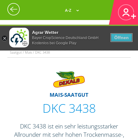
A-Z
Agrar Wetter
Öffnen
Bayer CropScience Deutschland GmbH
Kostenlos bei Google Play
Saatgut / Mais / DKC 3438
MAIS-SAATGUT
DKC 3438
DKC 3438 ist ein sehr leistungsstarker
Allrounder mit sehr hohen Trockenmasse-,