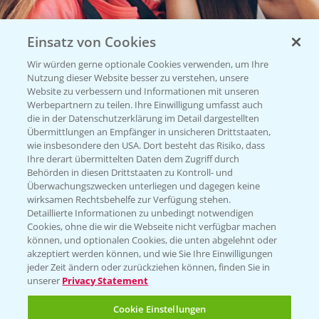
Einsatz von Cookies
Wir würden gerne optionale Cookies verwenden, um Ihre
Nutzung dieser Website besser zu verstehen, unsere
Website zu verbessern und Informationen mit unseren
Vegetables by Bayer
Werbepartnern zu teilen. Ihre Einwilligung umfasst auch
die in der Datenschutzerklärung im Detail dargestellten
Gemüsesaatgut von
Übermittlungen an Empfänger in unsicheren Drittstaaten,
wie insbesondere den USA. Dort besteht das Risiko, dass
Vegetables Bayer
Ihre derart übermittelten Daten dem Zugriff durch
Behörden in diesen Drittstaaten zu Kontroll- und
Überwachungszwecken unterliegen und dagegen keine
wirksamen Rechtsbehelfe zur Verfügung stehen.
WEBSITE BESUCHEN
Detaillierte Informationen zu unbedingt notwendigen
Cookies, ohne die wir die Webseite nicht verfügbar machen
können, und optionalen Cookies, die unten abgelehnt oder
akzeptiert werden können, und wie Sie Ihre Einwilligungen
jeder Zeit ändern oder zurückziehen können, finden Sie in
unserer
Privacy Statement
Cookie Einstellungen