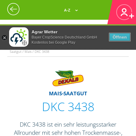
A-Z
Agrar Wetter
Öffnen
Bayer CropScience Deutschland GmbH
Kostenlos bei Google Play
Saatgut / Mais / DKC 3438
MAIS-SAATGUT
DKC 3438
DKC 3438 ist ein sehr leistungsstarker
Allrounder mit sehr hohen Trockenmasse-,