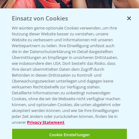
Einsatz von Cookies
Wir würden gerne optionale Cookies verwenden, um Ihre
Nutzung dieser Website besser zu verstehen, unsere
Website zu verbessern und Informationen mit unseren
Vegetables by Bayer
Werbepartnern zu teilen. Ihre Einwilligung umfasst auch
die in der Datenschutzerklärung im Detail dargestellten
Gemüsesaatgut von
Übermittlungen an Empfänger in unsicheren Drittstaaten,
wie insbesondere den USA. Dort besteht das Risiko, dass
Vegetables Bayer
Ihre derart übermittelten Daten dem Zugriff durch
Behörden in diesen Drittstaaten zu Kontroll- und
Überwachungszwecken unterliegen und dagegen keine
wirksamen Rechtsbehelfe zur Verfügung stehen.
WEBSITE BESUCHEN
Detaillierte Informationen zu unbedingt notwendigen
Cookies, ohne die wir die Webseite nicht verfügbar machen
können, und optionalen Cookies, die unten abgelehnt oder
akzeptiert werden können, und wie Sie Ihre Einwilligungen
jeder Zeit ändern oder zurückziehen können, finden Sie in
unserer
Privacy Statement
Cookie Einstellungen