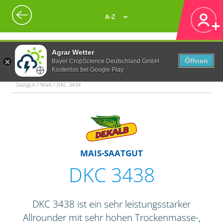
A-Z
Agrar Wetter
Öffnen
Bayer CropScience Deutschland GmbH
Kostenlos bei Google Play
Saatgut / Mais / DKC 3438
MAIS-SAATGUT
DKC 3438
DKC 3438 ist ein sehr leistungsstarker
Allrounder mit sehr hohen Trockenmasse-,