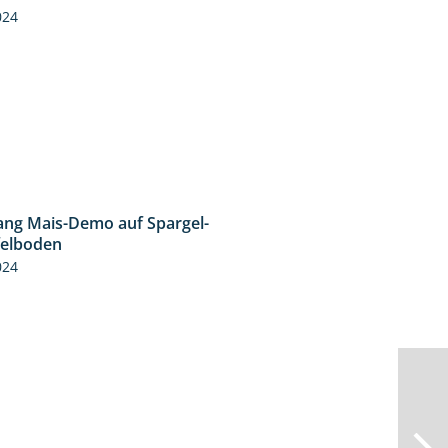
024
ng Mais-Demo auf Spargel-
9:53
felboden
024