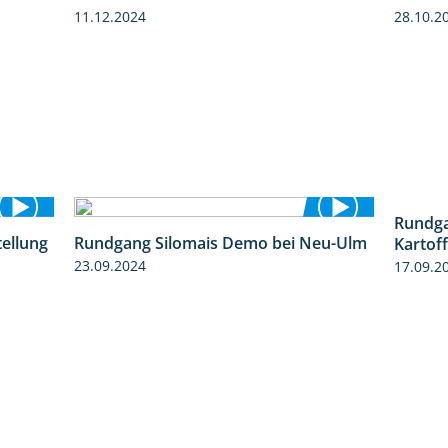
11.12.2024
28.10.2
tellung
Rundgang Silomais Demo bei Neu-Ulm
Rundga
11:24
4:50
Kartof
23.09.2024
17.09.2