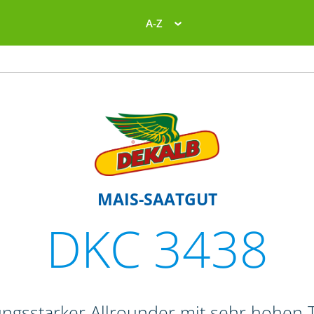
A-Z
MAIS-SAATGUT
DKC 3438
tungsstarker Allrounder mit sehr hohen