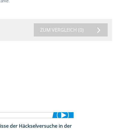
ärke.
ZUM VERGLEICH
(0)
isse der Häckselversuche in der
5:16