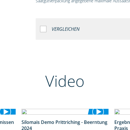
Saatgutverpackung angegebene maximale Aussaatst
VERGLEICHEN
Video
bnissen
Silomais Demo Prittriching - Beerntung
Ergebn
11:01
12:28
2024
Praxis