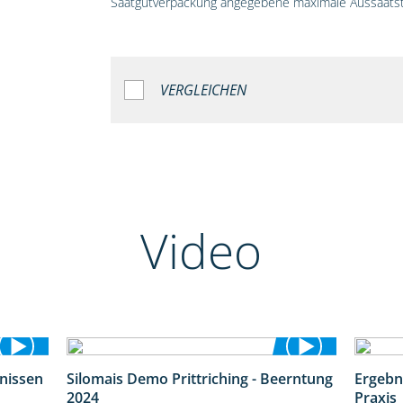
Saatgutverpackung angegebene maximale Aussaatst
VERGLEICHEN
Video
bnissen
Silomais Demo Prittriching - Beerntung
Ergebn
11:01
12:28
2024
Praxis