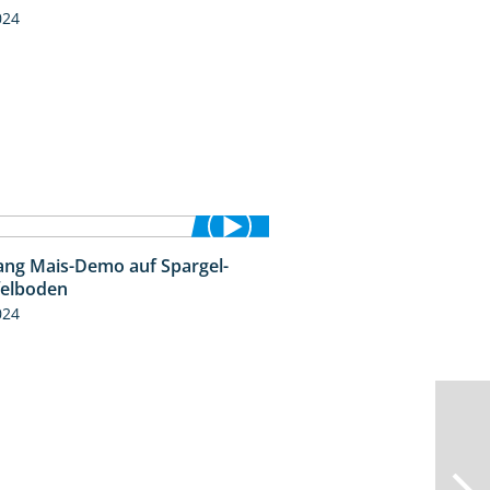
024
ng Mais-Demo auf Spargel-
9:53
felboden
024