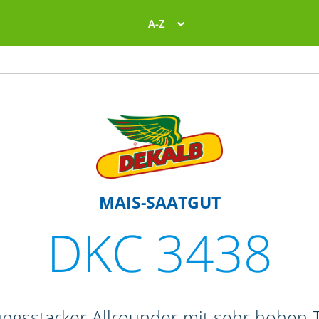
A-Z
MAIS-SAATGUT
DKC 3438
tungsstarker Allrounder mit sehr hohen