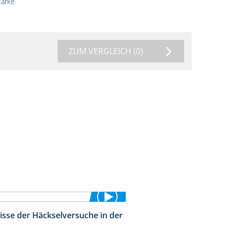
ärke.
ZUM VERGLEICH
(0)
isse der Häckselversuche in der
5:16