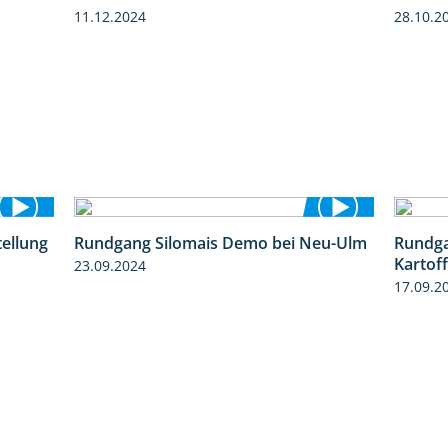
11.12.2024
28.10.2
tellung
Rundgang Silomais Demo bei Neu-Ulm
Rundga
11:24
4:50
Kartof
23.09.2024
17.09.2